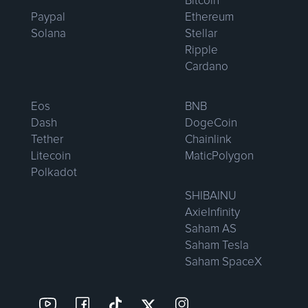
Bitcoin
Paypal
Ethereum
Solana
Stellar
Ripple
Cardano
Eos
BNB
Dash
DogeCoin
Tether
Chainlink
Litecoin
MaticPolygon
Polkadot
SHIBAINU
AxieInfinity
Saham AS
Saham Tesla
Saham SpaceX