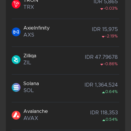
TRON
IDR 5,865
TRX
-0.03%
AxieInfinity
IDR 15,975
AXS
-2.19%
Zilliqa
IDR 47.79678
ZIL
-0.86%
Solana
IDR 1,364,524
SOL
0.64%
Avalanche
IDR 118,353
AVAX
0.54%