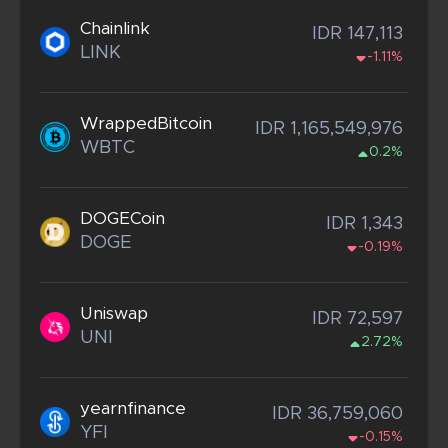
Chainlink
IDR 147,113
LINK
-1.11%
WrappedBitcoin
IDR 1,165,549,976
WBTC
0.2%
DOGECoin
IDR 1,343
DOGE
-0.19%
Uniswap
IDR 72,597
UNI
2.72%
yearnfinance
IDR 36,759,060
YFI
-0.15%