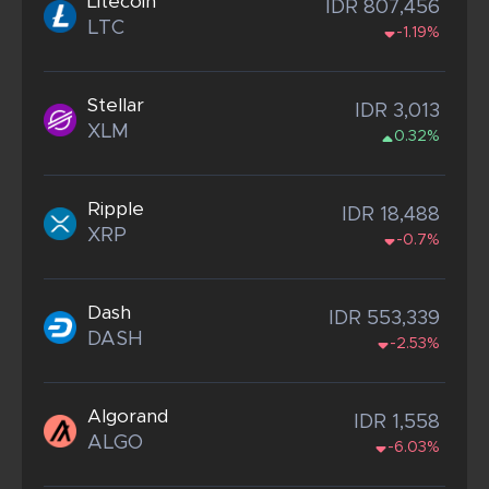
Litecoin
IDR 807,456
LTC
-1.19%
Stellar
IDR 3,013
XLM
0.32%
Ripple
IDR 18,488
XRP
-0.7%
Dash
IDR 553,339
DASH
-2.53%
Algorand
IDR 1,558
ALGO
-6.03%