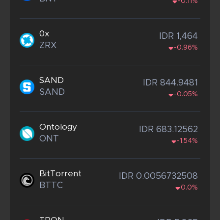
-0.11%
0x
IDR 1,464
ZRX
-0.96%
SAND
IDR 844.9481
SAND
-0.05%
Ontology
IDR 683.12562
ONT
-1.54%
BitTorrent
IDR 0.0056732508
BTTC
0.0%