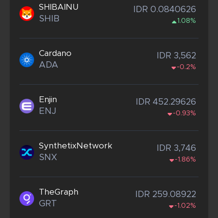
SHIBAINU
IDR 0.0840626
SHIB
1.08%
Cardano
IDR 3,562
ADA
-0.2%
Enjin
IDR 452.29626
ENJ
-0.93%
SynthetixNetwork
IDR 3,746
SNX
-1.86%
TheGraph
IDR 259.08922
GRT
-1.02%