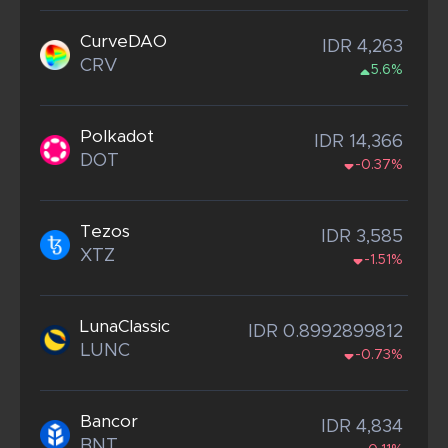
CurveDAO
IDR 4,263
CRV
5.6%
Polkadot
IDR 14,366
DOT
-0.37%
Tezos
IDR 3,585
XTZ
-1.51%
LunaClassic
IDR 0.8992899812
LUNC
-0.73%
Bancor
IDR 4,834
BNT