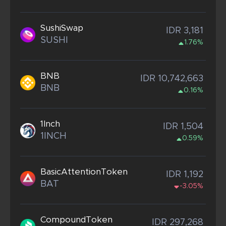
SushiSwap
IDR 3,181
SUSHI
1.76%
BNB
IDR 10,742,663
BNB
0.16%
1Inch
IDR 1,504
1INCH
0.59%
BasicAttentionToken
IDR 1,192
BAT
-3.05%
CompoundToken
IDR 297,268