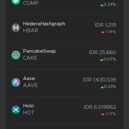
COMP
0.24%
HederaHashgraph
IDR 1,219
HBAR
-1.14%
PancakeSwap
IDR 25,660
CAKE
0.07%
Aave
IDR 1,630,539
AAVE
0.23%
Holo
IDR 6.019962
HOT
-1.17%