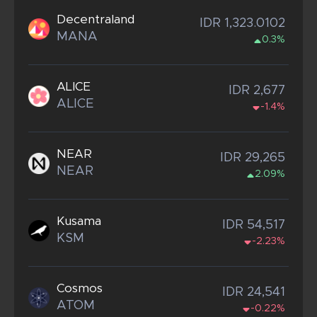
Decentraland
IDR 1,323.0102
MANA
0.3%
ALICE
IDR 2,677
ALICE
-1.4%
NEAR
IDR 29,265
NEAR
2.09%
Kusama
IDR 54,517
KSM
-2.23%
Cosmos
IDR 24,541
ATOM
-0.22%