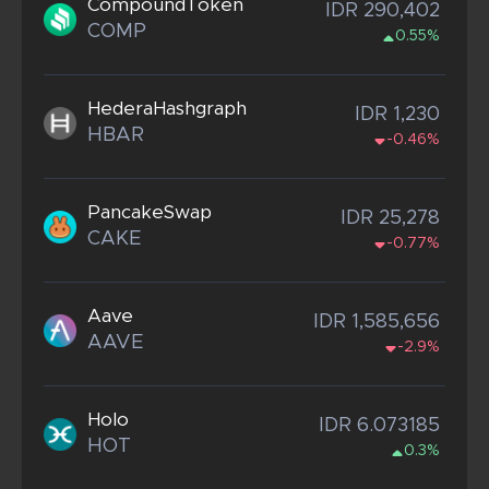
CompoundToken
IDR 290,402
COMP
0.55%
HederaHashgraph
IDR 1,230
HBAR
-0.46%
PancakeSwap
IDR 25,278
CAKE
-0.77%
Aave
IDR 1,585,656
AAVE
-2.9%
Holo
IDR 6.073185
HOT
0.3%