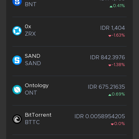
BNT
0.41%
0x
IDR 1,404
ZRX
-1.63%
SAND
IDR 842.3976
SAND
-1.38%
Ontology
IDR 675.21635
ONT
0.69%
BitTorrent
IDR 0.0058954205
BTTC
0.0%