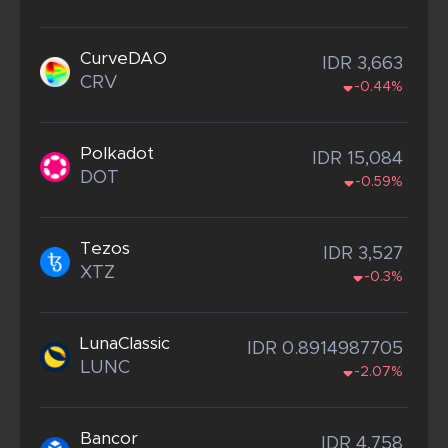
CurveDAO
IDR 3,663
CRV
-0.44%
Polkadot
IDR 15,084
DOT
-0.59%
Tezos
IDR 3,527
XTZ
-0.3%
LunaClassic
IDR 0.8914987705
LUNC
-2.07%
Bancor
IDR 4,758