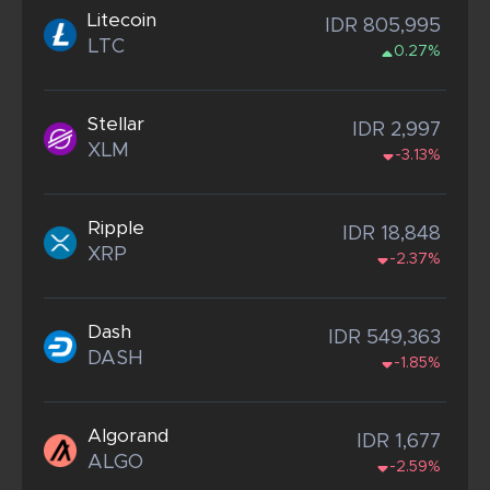
Litecoin
IDR 805,995
LTC
0.27%
Stellar
IDR 2,997
XLM
-3.13%
Ripple
IDR 18,848
XRP
-2.37%
Dash
IDR 549,363
DASH
-1.85%
Algorand
IDR 1,677
ALGO
-2.59%