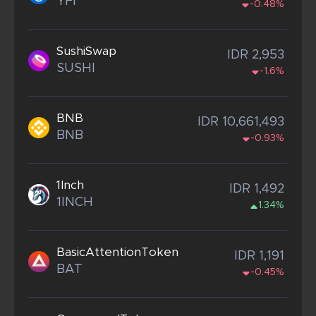
YFI
-0.48%
SushiSwap
IDR 2,953
SUSHI
-1.6%
BNB
IDR 10,661,493
BNB
-0.93%
1Inch
IDR 1,492
1INCH
1.34%
BasicAttentionToken
IDR 1,191
BAT
-0.45%