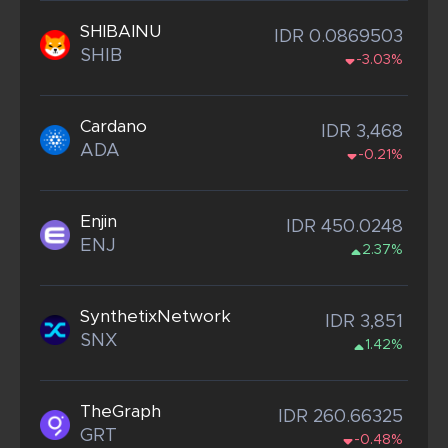
SHIBAINU
IDR 0.0869503
SHIB
-3.03%
Cardano
IDR 3,468
ADA
-0.21%
Enjin
IDR 450.0248
ENJ
2.37%
SynthetixNetwork
IDR 3,851
SNX
1.42%
TheGraph
IDR 260.66325
GRT
-0.48%