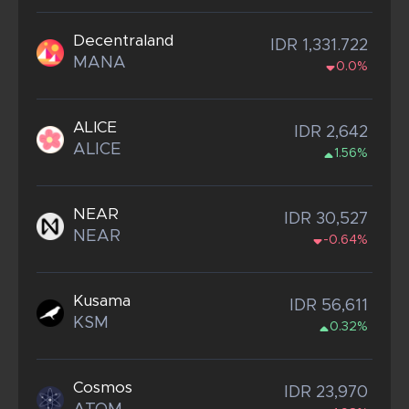
Decentraland
IDR 1,331.722
MANA
0.0%
ALICE
IDR 2,642
ALICE
1.56%
NEAR
IDR 30,527
NEAR
-0.64%
Kusama
IDR 56,611
KSM
0.32%
Cosmos
IDR 23,970