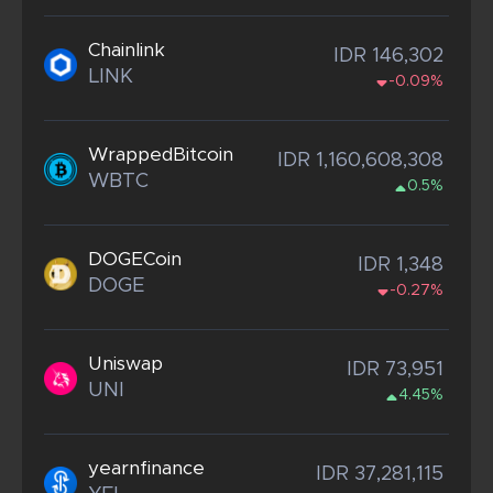
Chainlink
IDR 146,302
LINK
-0.09%
WrappedBitcoin
IDR 1,160,608,308
WBTC
0.5%
DOGECoin
IDR 1,348
DOGE
-0.27%
Uniswap
IDR 73,951
UNI
4.45%
yearnfinance
IDR 37,281,115