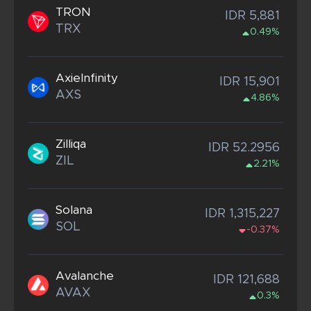
TRON
IDR 5,881
TRX
0.49%
AxieInfinity
IDR 15,901
AXS
4.86%
Zilliqa
IDR 52.2956
ZIL
2.21%
Solana
IDR 1,315,227
SOL
-0.37%
Avalanche
IDR 121,688
AVAX
0.3%