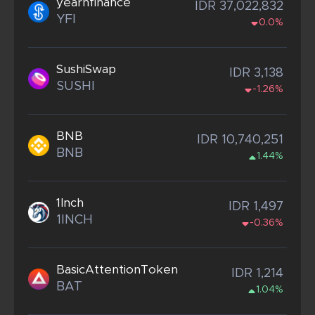
yearnfinance
IDR 37,022,832
YFI
0.0%
SushiSwap
IDR 3,138
SUSHI
-1.26%
BNB
IDR 10,740,251
BNB
1.44%
1Inch
IDR 1,497
1INCH
-0.36%
BasicAttentionToken
IDR 1,214
BAT
1.04%