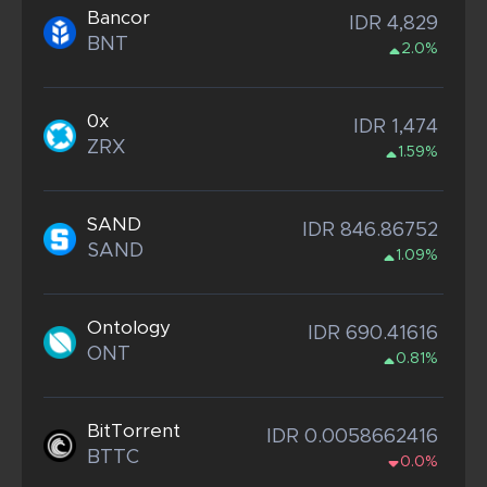
Bancor
IDR 4,829
BNT
2.0%
0x
IDR 1,474
ZRX
1.59%
SAND
IDR 846.86752
SAND
1.09%
Ontology
IDR 690.41616
ONT
0.81%
BitTorrent
IDR 0.0058662416
BTTC
0.0%