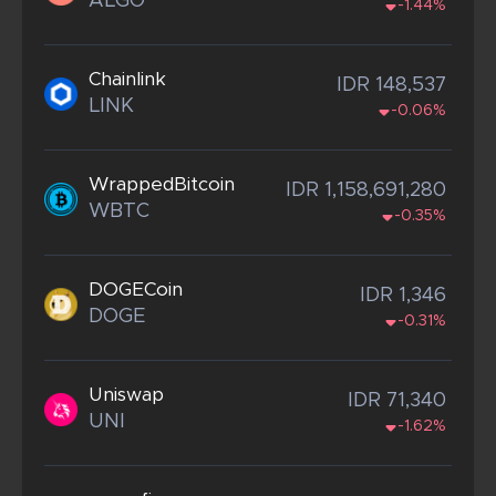
ALGO
-1.44%
Chainlink
IDR 148,537
LINK
-0.06%
WrappedBitcoin
IDR 1,158,691,280
WBTC
-0.35%
DOGECoin
IDR 1,346
DOGE
-0.31%
Uniswap
IDR 71,340
UNI
-1.62%