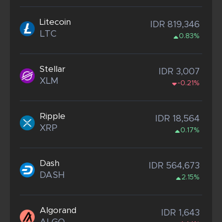
Litecoin
IDR 819,346
LTC
0.83%
Stellar
IDR 3,007
XLM
-0.21%
Ripple
IDR 18,564
XRP
0.17%
Dash
IDR 564,673
DASH
2.15%
Algorand
IDR 1,643