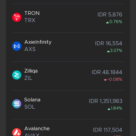
TRON
IDR 5,876
TRX
0.76%
AxieInfinity
IDR 16,554
AXS
3.37%
Zilliqa
IDR 48.1844
ZIL
-0.08%
Solana
IDR 1,351,983
SOL
1.84%
Avalanche
IDR 117,504