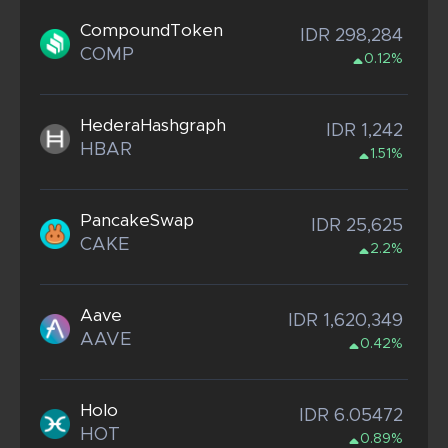
CompoundToken
IDR 298,284
COMP
0.12%
HederaHashgraph
IDR 1,242
HBAR
1.51%
PancakeSwap
IDR 25,625
CAKE
2.2%
Aave
IDR 1,620,349
AAVE
0.42%
Holo
IDR 6.05472
HOT
0.89%