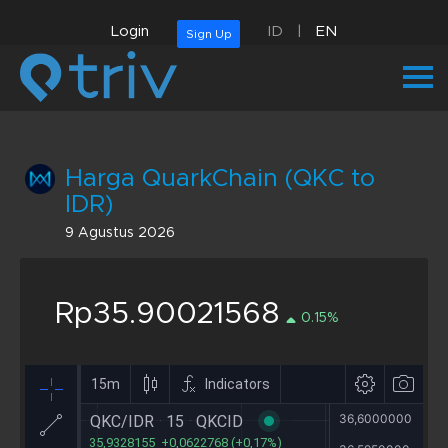
Login
ID
|
EN
Sign Up
Harga QuarkChain (QKC to
IDR)
9 Agustus 2026
Rp35.90021568
0.15%