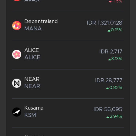
AVAX
-1.5%
Decentraland
IDR 1,321.0128
MANA
0.15%
ALICE
IDR 2,717
ALICE
3.13%
NEAR
IDR 28,777
NEAR
0.82%
Kusama
IDR 56,095
KSM
2.94%