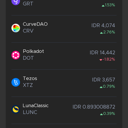
GRT
1.53%
CurveDAO
IDR 4,074
CRV
2.76%
Polkadot
IDR 14,442
DOT
-1.82%
Tezos
IDR 3,657
XTZ
0.79%
LunaClassic
IDR 0.893008872
LUNC
0.39%