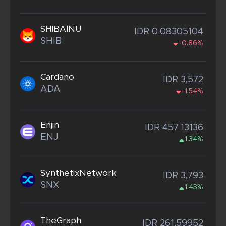
SHIBAINU
IDR 0.08305104
SHIB
-0.86%
Cardano
IDR 3,572
ADA
-1.54%
Enjin
IDR 457.13136
ENJ
1.34%
SynthetixNetwork
IDR 3,793
SNX
1.43%
TheGraph
IDR 261.59952