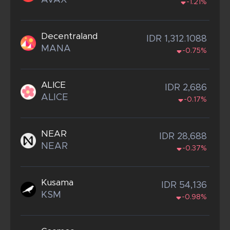
AVAX
-1.21%
Decentraland
IDR 1,312.1088
MANA
-0.75%
ALICE
IDR 2,686
ALICE
-0.17%
NEAR
IDR 28,688
NEAR
-0.37%
Kusama
IDR 54,136
KSM
-0.98%