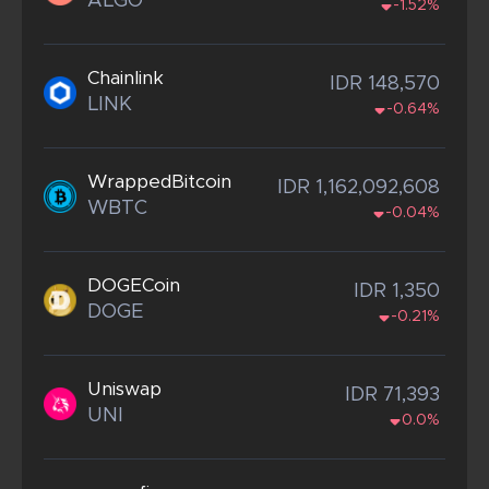
ALGO
-1.52%
Chainlink
IDR 148,570
LINK
-0.64%
WrappedBitcoin
IDR 1,162,092,608
WBTC
-0.04%
DOGECoin
IDR 1,350
DOGE
-0.21%
Uniswap
IDR 71,393
UNI
0.0%