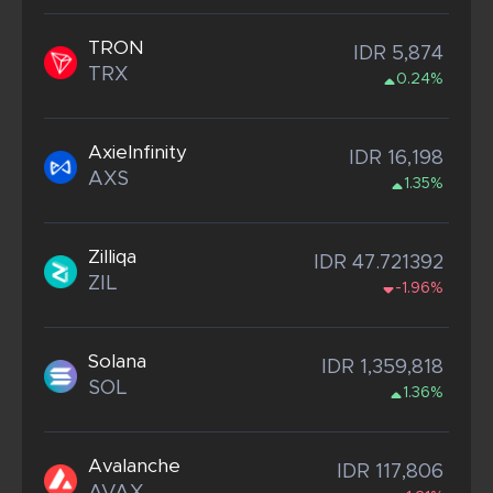
TRON
IDR 5,874
TRX
0.24%
AxieInfinity
IDR 16,198
AXS
1.35%
Zilliqa
IDR 47.721392
ZIL
-1.96%
Solana
IDR 1,359,818
SOL
1.36%
Avalanche
IDR 117,806