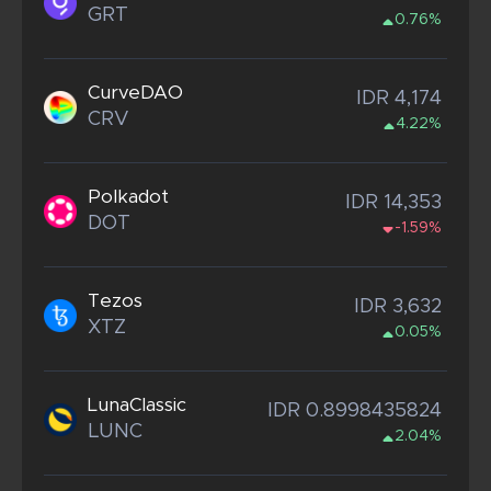
GRT
0.76%
CurveDAO
IDR 4,174
CRV
4.22%
Polkadot
IDR 14,353
DOT
-1.59%
Tezos
IDR 3,632
XTZ
0.05%
LunaClassic
IDR 0.8998435824
LUNC
2.04%