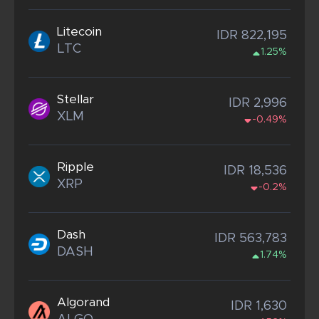
Litecoin
IDR 822,195
LTC
1.25%
Stellar
IDR 2,996
XLM
-0.49%
Ripple
IDR 18,536
XRP
-0.2%
Dash
IDR 563,783
DASH
1.74%
Algorand
IDR 1,630