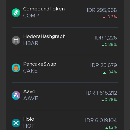
CompoundToken
IDR 295,968
COMP
-0.3%
HederaHashgraph
IDR 1,226
HBAR
0.38%
PancakeSwap
IDR 25,679
CAKE
1.34%
Aave
IDR 1,618,212
AAVE
0.78%
Holo
IDR 6.019104
HOT
1.2%