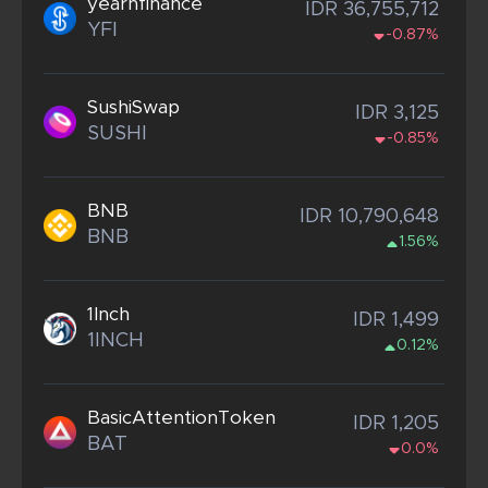
yearnfinance
IDR 36,755,712
YFI
-0.87%
SushiSwap
IDR 3,125
SUSHI
-0.85%
BNB
IDR 10,790,648
BNB
1.56%
1Inch
IDR 1,499
1INCH
0.12%
BasicAttentionToken
IDR 1,205
BAT
0.0%