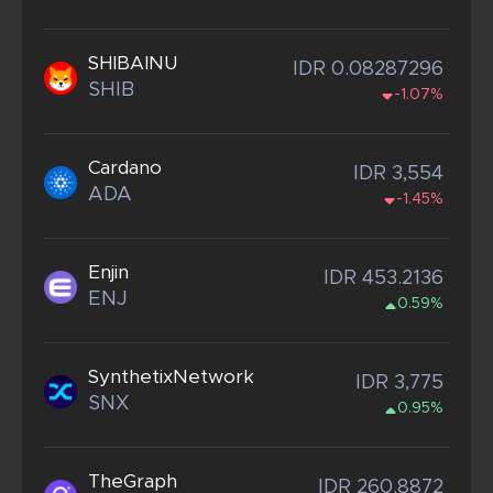
SHIBAINU
IDR 0.08287296
SHIB
-1.07%
Cardano
IDR 3,554
ADA
-1.45%
Enjin
IDR 453.2136
ENJ
0.59%
SynthetixNetwork
IDR 3,775
SNX
0.95%
TheGraph
IDR 260.8872