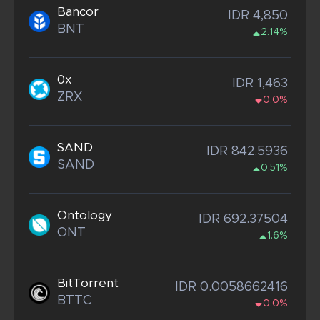
Bancor
IDR 4,850
BNT
2.14%
0x
IDR 1,463
ZRX
0.0%
SAND
IDR 842.5936
SAND
0.51%
Ontology
IDR 692.37504
ONT
1.6%
BitTorrent
IDR 0.0058662416
BTTC
0.0%