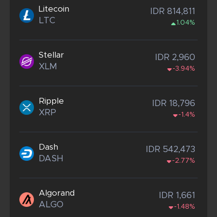
Litecoin
IDR 814,811
LTC
1.04%
Stellar
IDR 2,960
XLM
-3.94%
Ripple
IDR 18,796
XRP
-1.4%
Dash
IDR 542,473
DASH
-2.77%
Algorand
IDR 1,661
ALGO
-1.48%