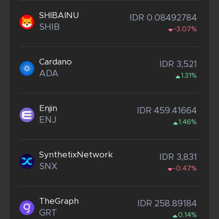
SHIBAINU
IDR 0.08492784
SHIB
-3.07%
Cardano
IDR 3,521
ADA
1.31%
Enjin
IDR 459.41664
ENJ
1.46%
SynthetixNetwork
IDR 3,831
SNX
-0.47%
TheGraph
IDR 258.89184
GRT
0.14%