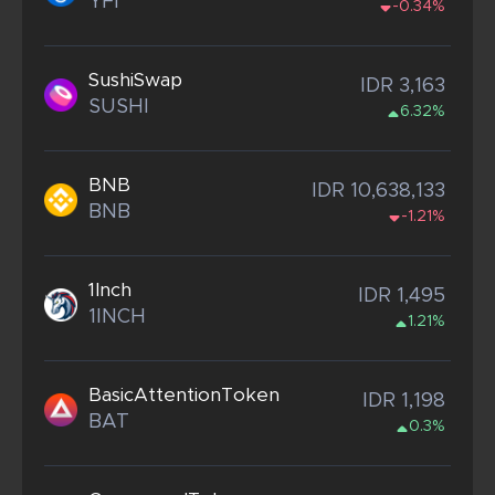
YFI
-0.34%
SushiSwap
IDR 3,163
SUSHI
6.32%
BNB
IDR 10,638,133
BNB
-1.21%
1Inch
IDR 1,495
1INCH
1.21%
BasicAttentionToken
IDR 1,198
BAT
0.3%