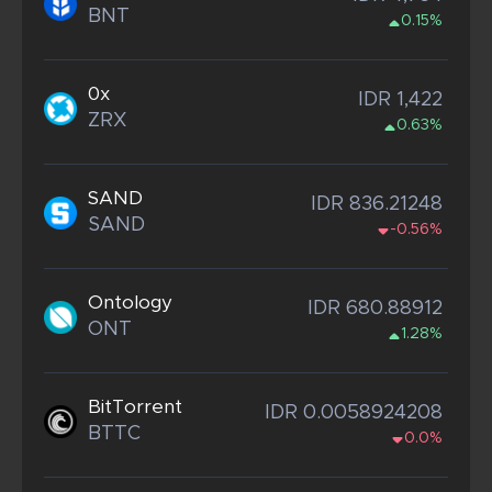
BNT
0.15%
0x
IDR 1,422
ZRX
0.63%
SAND
IDR 836.21248
SAND
-0.56%
Ontology
IDR 680.88912
ONT
1.28%
BitTorrent
IDR 0.0058924208
BTTC
0.0%