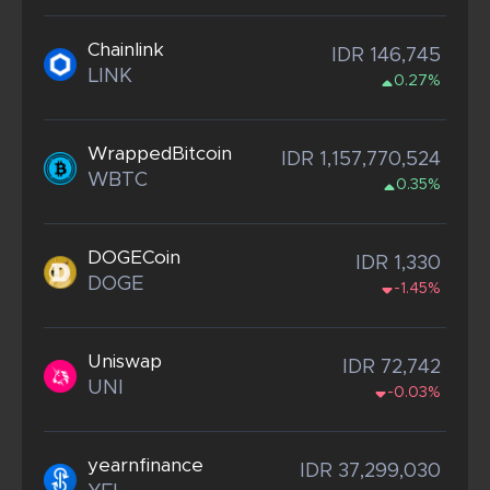
Chainlink
IDR 146,745
LINK
0.27%
WrappedBitcoin
IDR 1,157,770,524
WBTC
0.35%
DOGECoin
IDR 1,330
DOGE
-1.45%
Uniswap
IDR 72,742
UNI
-0.03%
yearnfinance
IDR 37,299,030