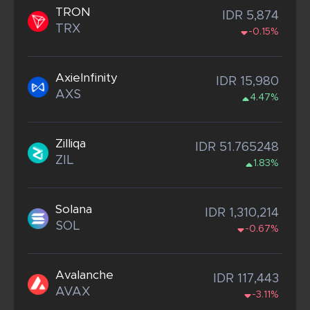
TRON
IDR 5,874
TRX
-0.15%
AxieInfinity
IDR 15,980
AXS
4.47%
Zilliqa
IDR 51.765248
ZIL
1.83%
Solana
IDR 1,310,214
SOL
-0.67%
Avalanche
IDR 117,443
AVAX
-3.11%