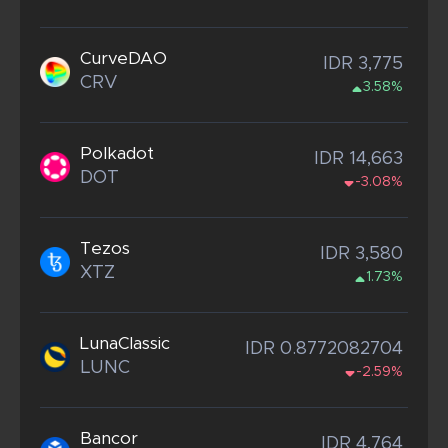
CurveDAO
IDR 3,775
CRV
3.58%
Polkadot
IDR 14,663
DOT
-3.08%
Tezos
IDR 3,580
XTZ
1.73%
LunaClassic
IDR 0.8772082704
LUNC
-2.59%
Bancor
IDR 4,764