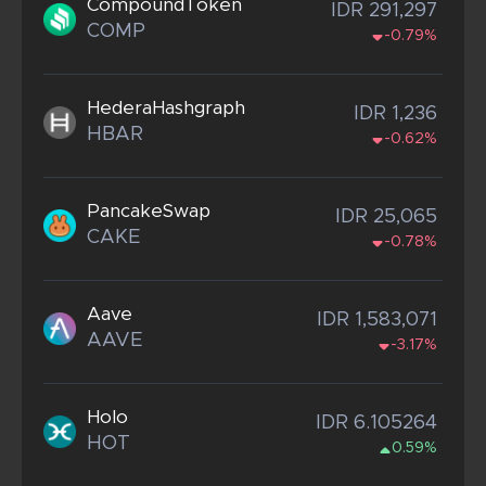
CompoundToken
IDR 291,297
COMP
-0.79%
HederaHashgraph
IDR 1,236
HBAR
-0.62%
PancakeSwap
IDR 25,065
CAKE
-0.78%
Aave
IDR 1,583,071
AAVE
-3.17%
Holo
IDR 6.105264
HOT
0.59%