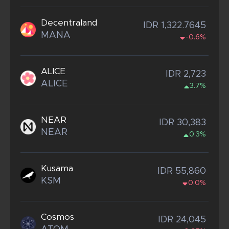
Decentraland
IDR 1,322.7645
MANA
-0.6%
ALICE
IDR 2,723
ALICE
3.7%
NEAR
IDR 30,383
NEAR
0.3%
Kusama
IDR 55,860
KSM
0.0%
Cosmos
IDR 24,045