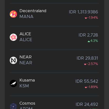
Decentraland
IDR 1,313.9386
MANA
-1.94%
ALICE
IDR 2,728
ALICE
4.3%
NEAR
IDR 29,831
NEAR
-2.57%
Kusama
IDR 55,542
KSM
-1.89%
Cosmos
IDR 24,492