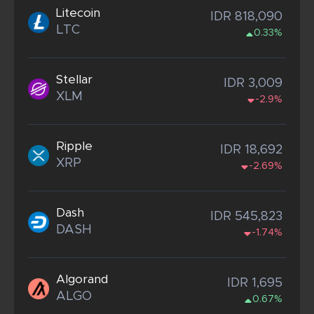
Litecoin
IDR 818,090
LTC
0.33%
Stellar
IDR 3,009
XLM
-2.9%
Ripple
IDR 18,692
XRP
-2.69%
Dash
IDR 545,823
DASH
-1.74%
Algorand
IDR 1,695
ALGO
0.67%