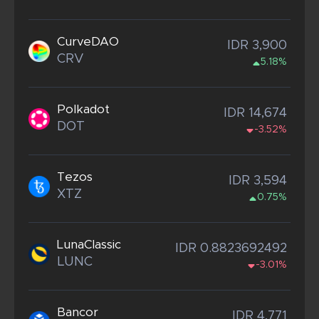
CurveDAO
IDR 3,900
CRV
5.18%
Polkadot
IDR 14,674
DOT
-3.52%
Tezos
IDR 3,594
XTZ
0.75%
LunaClassic
IDR 0.8823692492
LUNC
-3.01%
Bancor
IDR 4,771