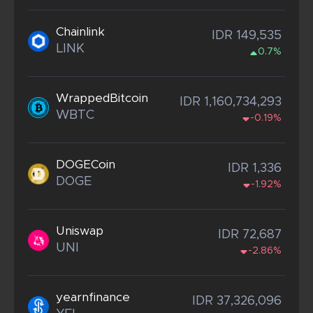
Chainlink
IDR 149,535
LINK
0.7%
WrappedBitcoin
IDR 1,160,734,293
WBTC
-0.19%
DOGECoin
IDR 1,336
DOGE
-1.92%
Uniswap
IDR 72,687
UNI
-2.86%
yearnfinance
IDR 37,326,096