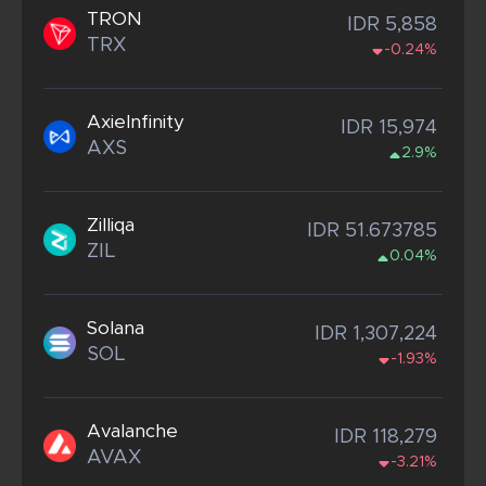
TRON
IDR 5,858
TRX
-0.24%
AxieInfinity
IDR 15,974
AXS
2.9%
Zilliqa
IDR 51.673785
ZIL
0.04%
Solana
IDR 1,307,224
SOL
-1.93%
Avalanche
IDR 118,279
AVAX
-3.21%