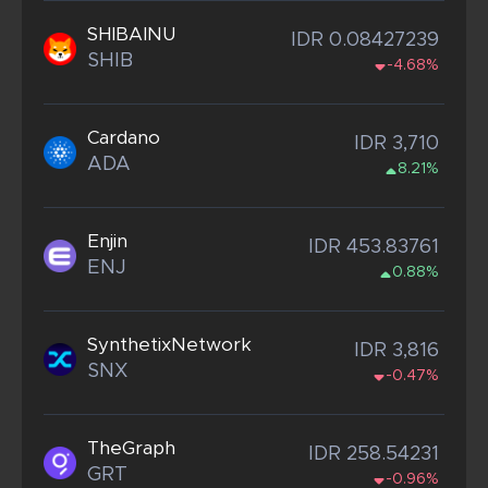
SHIBAINU
IDR 0.08427239
SHIB
-4.68%
Cardano
IDR 3,710
ADA
8.21%
Enjin
IDR 453.83761
ENJ
0.88%
SynthetixNetwork
IDR 3,816
SNX
-0.47%
TheGraph
IDR 258.54231
GRT
-0.96%