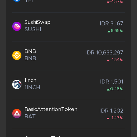
YFI
-1.57%
SushiSwap
IDR 3,167
SUSHI
6.65%
BNB
IDR 10,633,297
BNB
-1.54%
1Inch
IDR 1,501
1INCH
0.48%
BasicAttentionToken
IDR 1,202
BAT
-1.47%