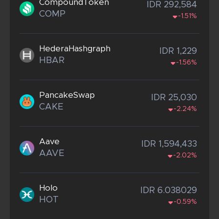
CompoundToken
IDR 292,584
COMP
-1.51%
HederaHashgraph
IDR 1,229
HBAR
-1.56%
PancakeSwap
IDR 25,030
CAKE
-2.24%
Aave
IDR 1,594,433
AAVE
-2.02%
Holo
IDR 6.038029
HOT
-0.59%