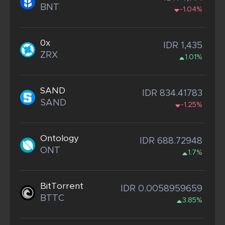
BNT
-1.04%
0x
IDR 1,435
ZRX
1.01%
SAND
IDR 834.41783
SAND
-1.25%
Ontology
IDR 688.72948
ONT
1.7%
BitTorrent
IDR 0.0058959659
BTTC
3.85%