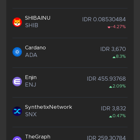
SHIBAINU
IDR 0.08530484
SHIB
-4.27%
Cardano
IDR 3,670
ADA
8.3%
Enjin
IDR 455.93768
ENJ
2.09%
SynthetixNetwork
IDR 3,832
SNX
0.47%
TheGraph
IDR 259.30784