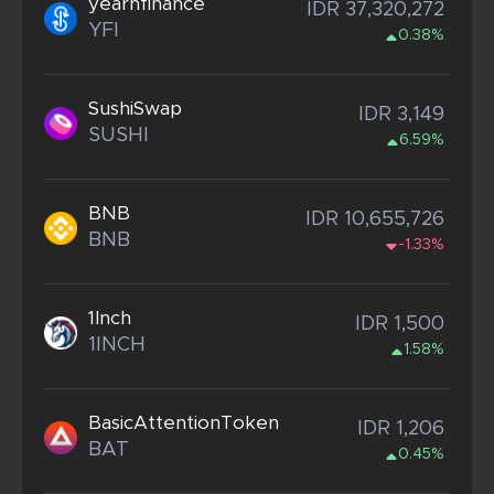
yearnfinance
IDR 37,320,272
YFI
0.38%
SushiSwap
IDR 3,149
SUSHI
6.59%
BNB
IDR 10,655,726
BNB
-1.33%
1Inch
IDR 1,500
1INCH
1.58%
BasicAttentionToken
IDR 1,206
BAT
0.45%