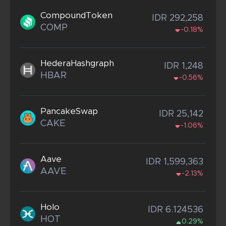
CompoundToken
IDR 292,258
COMP
-0.18%
HederaHashgraph
IDR 1,248
HBAR
-0.56%
PancakeSwap
IDR 25,142
CAKE
-1.06%
Aave
IDR 1,599,363
AAVE
-2.13%
Holo
IDR 6.124536
HOT
0.29%