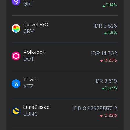
GRT
0.14%
CurveDAO
IDR 3,826
CRV
4.9%
Polkadot
IDR 14,702
DOT
-3.29%
Tezos
IDR 3,619
XTZ
2.57%
LunaClassic
IDR 0.8797555712
LUNC
-2.22%