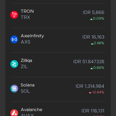
TRON
IDR 5,866
TRX
0.09%
AxieInfinity
IDR 16,163
AXS
3.48%
Zilliqa
IDR 51.847328
ZIL
0.66%
Solana
IDR 1,314,984
SOL
-0.44%
Avalanche
IDR 118,131