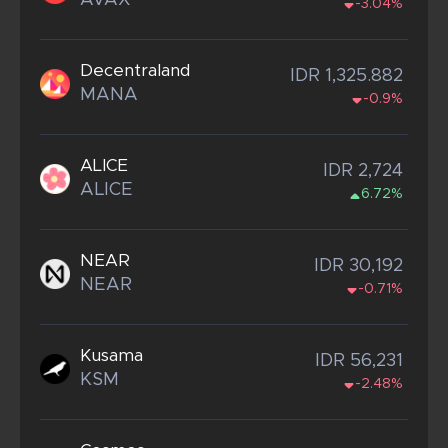
AVAX
-3.04%
Decentraland
IDR 1,325.882
MANA
-0.9%
ALICE
IDR 2,724
ALICE
6.72%
NEAR
IDR 30,192
NEAR
-0.71%
Kusama
IDR 56,231
KSM
-2.48%