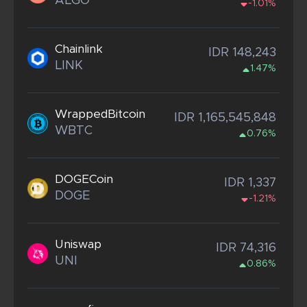
ALGO
-1.01%
Chainlink
IDR 148,243
LINK
1.47%
WrappedBitcoin
IDR 1,165,545,848
WBTC
0.76%
DOGECoin
IDR 1,337
DOGE
-1.21%
Uniswap
IDR 74,316
UNI
0.86%