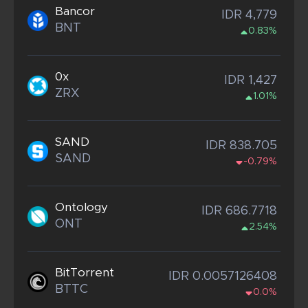
Bancor
IDR 4,779
BNT
0.83%
0x
IDR 1,427
ZRX
1.01%
SAND
IDR 838.705
SAND
-0.79%
Ontology
IDR 686.7718
ONT
2.54%
BitTorrent
IDR 0.0057126408
BTTC
0.0%