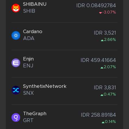
SHIBAINU
IDR 0.08492784
SHIB
-3.07%
Cardano
IDR 3,521
ADA
2.66%
Enjin
IDR 459.41664
ENJ
2.07%
SynthetixNetwork
IDR 3,831
SNX
0.47%
TheGraph
IDR 258.89184
GRT
0.14%