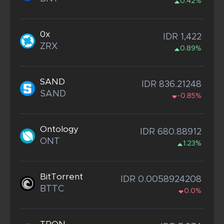
0.42%
0x
IDR 1,422
ZRX
0.89%
SAND
IDR 836.21248
SAND
-0.85%
Ontology
IDR 680.88912
ONT
1.23%
BitTorrent
IDR 0.0058924208
BTTC
0.0%