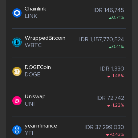
Chainlink
IDR 146,745
LINK
0.71%
WrappedBitcoin
IDR 1,157,770,524
WBTC
0.41%
DOGECoin
IDR 1,330
DOGE
-1.46%
Uniswap
IDR 72,742
UNI
-1.22%
yearnfinance
IDR 37,299,030
YFI
-0.43%