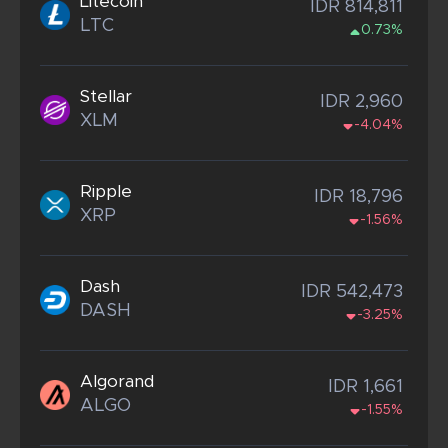
Litecoin
IDR 814,811
LTC
0.73%
Stellar
IDR 2,960
XLM
-4.04%
Ripple
IDR 18,796
XRP
-1.56%
Dash
IDR 542,473
DASH
-3.25%
Algorand
IDR 1,661
ALGO
-1.55%