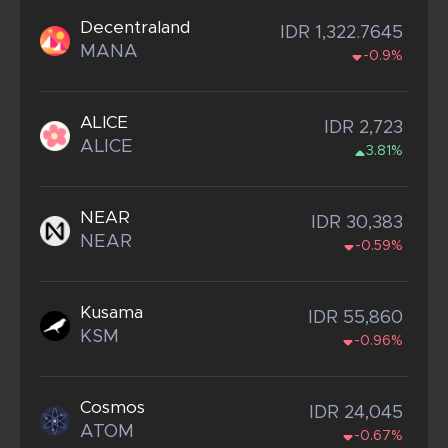
Decentraland
IDR 1,322.7645
MANA
-0.9%
ALICE
IDR 2,723
ALICE
3.81%
NEAR
IDR 30,383
NEAR
-0.59%
Kusama
IDR 55,860
KSM
-0.96%
Cosmos
IDR 24,045
ATOM
-0.67%