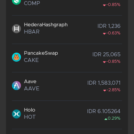
COMP
-0.85%
HederaHashgraph
IDR 1,236
HBAR
-0.63%
PancakeSwap
IDR 25,065
CAKE
-0.85%
Aave
IDR 1,583,071
AAVE
-2.85%
Holo
IDR 6.105264
HOT
0.29%