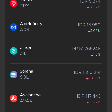
TRON
IDR 5,874
TRX
-0.12%
AxieInfinity
IDR 15,980
AXS
5.05%
Zilliqa
IDR 51.765248
ZIL
1.2%
Solana
IDR 1,310,214
SOL
-0.53%
Avalanche
IDR 117,443
AVAX
-3.32%