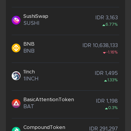
SushiSwap
IDR 3,163
SUSHI
6.77%
BNB
IDR 10,638,133
BNB
-1.16%
1Inch
IDR 1,495
1INCH
1.33%
BasicAttentionToken
IDR 1,198
BAT
0.3%
CompoundToken
IDR 291,297