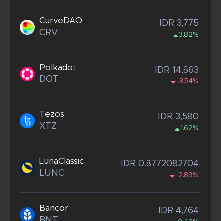
CurveDAO
IDR 3,775
CRV
3.82%
Polkadot
IDR 14,663
DOT
-3.54%
Tezos
IDR 3,580
XTZ
1.62%
LunaClassic
IDR 0.8772082704
LUNC
-2.89%
Bancor
IDR 4,764
BNT