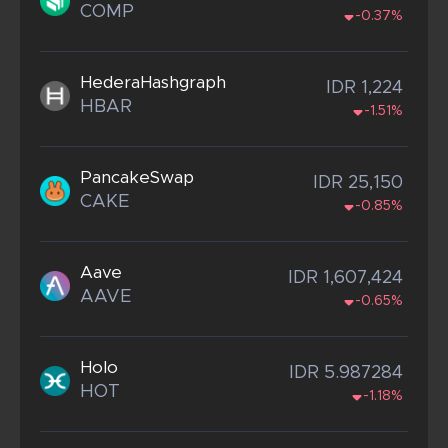
COMP
-0.37%
HederaHashgraph
IDR 1,224
HBAR
-1.51%
PancakeSwap
IDR 25,150
CAKE
-0.85%
Aave
IDR 1,607,424
AAVE
-0.65%
Holo
IDR 5.987284
HOT
-1.18%