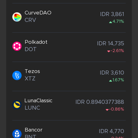
CurveDAO
IDR 3,861
CRV
4.71%
Polkadot
IDR 14,735
DOT
-2.61%
Tezos
IDR 3,610
XTZ
1.67%
LunaClassic
IDR 0.8940377388
LUNC
-0.86%
Bancor
IDR 4,770
BNT