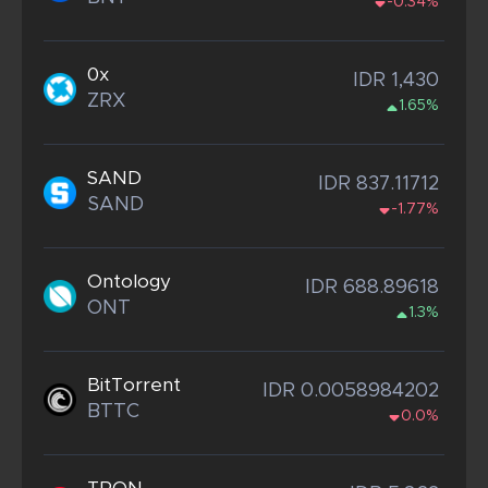
-0.34%
0x
IDR 1,430
ZRX
1.65%
SAND
IDR 837.11712
SAND
-1.77%
Ontology
IDR 688.89618
ONT
1.3%
BitTorrent
IDR 0.0058984202
BTTC
0.0%