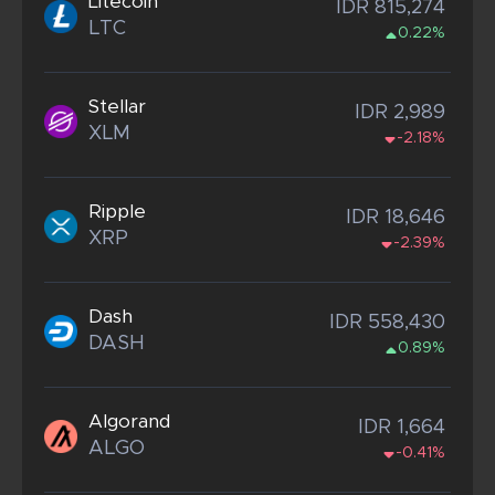
Litecoin
IDR 815,274
LTC
0.22%
Stellar
IDR 2,989
XLM
-2.18%
Ripple
IDR 18,646
XRP
-2.39%
Dash
IDR 558,430
DASH
0.89%
Algorand
IDR 1,664
ALGO
-0.41%