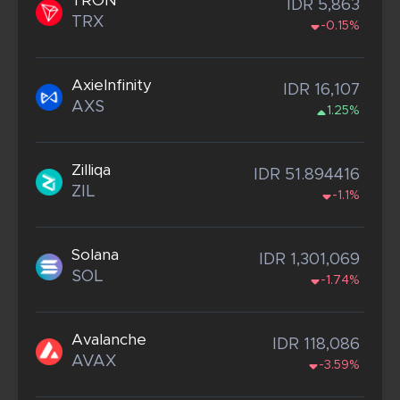
TRON
IDR 5,863
TRX
-0.15%
AxieInfinity
IDR 16,107
AXS
1.25%
Zilliqa
IDR 51.894416
ZIL
-1.1%
Solana
IDR 1,301,069
SOL
-1.74%
Avalanche
IDR 118,086
AVAX
-3.59%