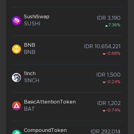
SushiSwap
IDR 3,190
SUSHI
7.36%
BNB
IDR 10,654,221
BNB
-0.68%
1Inch
IDR 1,500
1INCH
-0.24%
BasicAttentionToken
IDR 1,202
BAT
-0.74%
CompoundToken
IDR 292,014