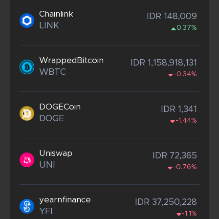
Chainlink
IDR 148,009
LINK
0.37%
WrappedBitcoin
IDR 1,158,918,131
WBTC
-0.34%
DOGECoin
IDR 1,341
DOGE
-1.44%
Uniswap
IDR 72,365
UNI
-0.76%
yearnfinance
IDR 37,250,228
YFI
-1.1%