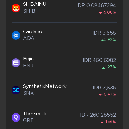
SHIBAINU
IDR 0.08467294
SHIB
-5.08%
Cardano
IDR 3,658
ADA
5.92%
Enjin
IDR 460.6982
ENJ
1.27%
SynthetixNetwork
IDR 3,836
SNX
-0.47%
TheGraph
IDR 260.28552
GRT
-1.56%