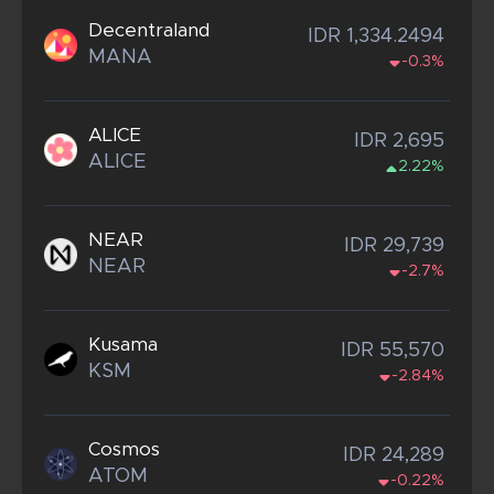
Decentraland
IDR 1,334.2494
MANA
-0.3%
ALICE
IDR 2,695
ALICE
2.22%
NEAR
IDR 29,739
NEAR
-2.7%
Kusama
IDR 55,570
KSM
-2.84%
Cosmos
IDR 24,289
ATOM
-0.22%