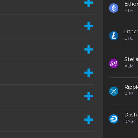
Ethe
ETH
Litec
LTC
Stell
XLM
Rippl
XRP
Dash
DASH