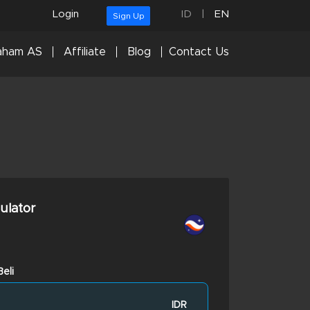
Login
ID
|
EN
Sign Up
aham AS
Affiliate
Blog
Contact Us
culator
eli
IDR