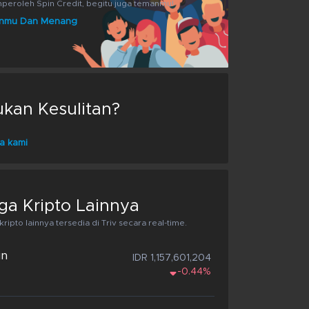
eroleh Spin Credit, begitu juga temanmu!
nmu Dan Menang
an Kesulitan?
a kami
ga Kripto Lainnya
ripto lainnya tersedia di Triv secara real-time.
in
IDR 1,157,601,204
-0.44%