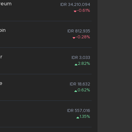
reum
IDR 34,210,094
-0.61%
oin
IDR 812,935
-0.28%
ar
IDR 3,033
2.82%
e
IDR 18,632
0.62%
IDR 557,016
1.35%