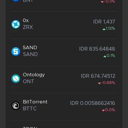
BNT
-0.3%
0x
IDR 1,437
ZRX
1.13%
SAND
IDR 835.64848
SAND
0.1%
Ontology
IDR 674.74512
ONT
-0.68%
BitTorrent
IDR 0.0058662416
BTTC
0.0%