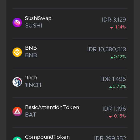
SushiSwap
IDR 3,129
SUSHI
-1.14%
BNB
IDR 10,580,513
BNB
0.12%
1Inch
IDR 1,495
1INCH
0.72%
BasicAttentionToken
IDR 1,196
BAT
-0.15%
CompoundToken
IDR 299,352