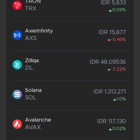
TRON
IDR 5,833
TRX
0.09%
AxieInfinity
IDR 15,877
AXS
-0.45%
Zilliqa
IDR 48.09536
ZIL
-7.22%
Solana
IDR 1,312,271
SOL
1.0%
Avalanche
IDR 117,130
AVAX
0.02%