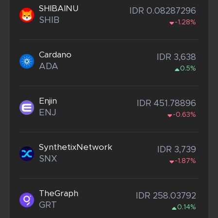
SHIBAINU
IDR 0.08287296
SHIB
-1.28%
Cardano
IDR 3,638
ADA
0.5%
Enjin
IDR 451.78896
ENJ
-0.63%
SynthetixNetwork
IDR 3,739
SNX
-1.87%
TheGraph
IDR 258.03792
GRT
0.14%