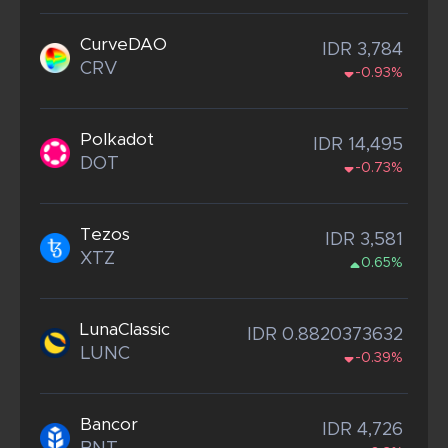
CurveDAO
IDR 3,784
CRV
-0.93%
Polkadot
IDR 14,495
DOT
-0.73%
Tezos
IDR 3,581
XTZ
0.65%
LunaClassic
IDR 0.8820373632
LUNC
-0.39%
Bancor
IDR 4,726