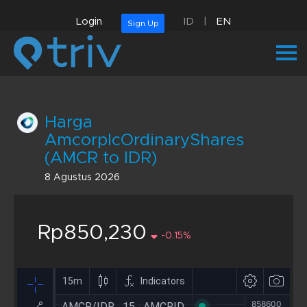
Login
ID
|
EN
Sign Up
Harga
AmcorplcOrdinaryShares
(AMCR to IDR)
8 Agustus 2026
Rp850,230
-0.15%