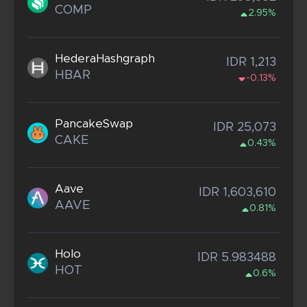
COMP
2.95%
HederaHashgraph
IDR 1,213
HBAR
-0.13%
PancakeSwap
IDR 25,073
CAKE
0.43%
Aave
IDR 1,603,610
AAVE
0.81%
Holo
IDR 5.983488
HOT
0.6%