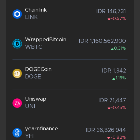
Chainlink
IDR 146,731
LINK
-0.57%
WrappedBitcoin
IDR 1,160,562,900
WBTC
0.31%
DOGECoin
IDR 1,342
DOGE
1.15%
Uniswap
IDR 71,447
UNI
-0.45%
yearnfinance
IDR 36,826,944
YFI
-0.82%