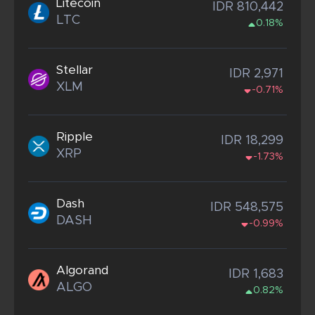
Litecoin
IDR 810,442
LTC
0.18%
Stellar
IDR 2,971
XLM
-0.71%
Ripple
IDR 18,299
XRP
-1.73%
Dash
IDR 548,575
DASH
-0.99%
Algorand
IDR 1,683
ALGO
0.82%