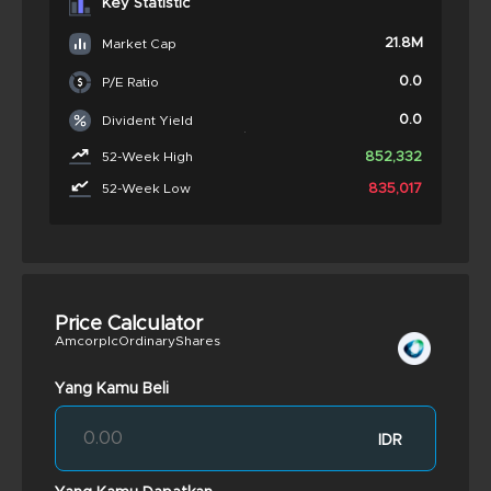
Key Statistic
21.8M
Market Cap
0.0
P/E Ratio
0.0
Divident Yield
852,332
52-Week High
835,017
52-Week Low
Price Calculator
AmcorplcOrdinaryShares
Yang Kamu Beli
IDR