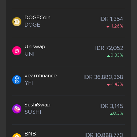
DOGECoin
IDR 1,354
DOGE
-1.26%
Uniswap
IDR 72,052
UNI
0.83%
yearnfinance
IDR 36,880,368
YFI
-1.43%
SushiSwap
IDR 3,145
SUSHI
0.3%
BNB
IDR 10,888,770