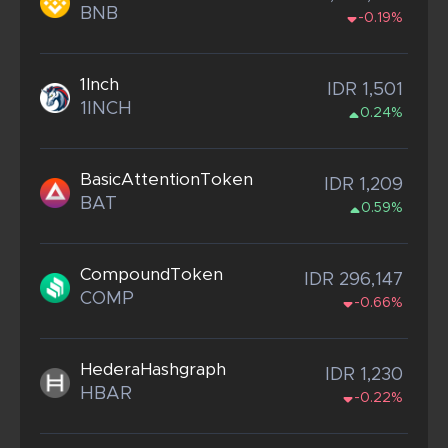
BNB
-0.19%
1Inch
IDR 1,501
1INCH
0.24%
BasicAttentionToken
IDR 1,209
BAT
0.59%
CompoundToken
IDR 296,147
COMP
-0.66%
HederaHashgraph
IDR 1,230
HBAR
-0.22%