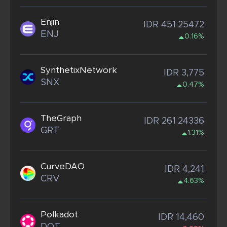
Enjin
IDR 451.25472
ENJ
0.16%
SynthetixNetwork
IDR 3,775
SNX
0.47%
TheGraph
IDR 261.24336
GRT
1.31%
CurveDAO
IDR 4,241
CRV
4.63%
Polkadot
IDR 14,460