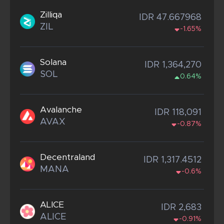
Zilliqa
IDR 47.667968
ZIL
-1.65%
Solana
IDR 1,364,270
SOL
0.64%
Avalanche
IDR 118,091
AVAX
-0.87%
Decentraland
IDR 1,317.4512
MANA
-0.6%
ALICE
IDR 2,683
ALICE
-0.91%