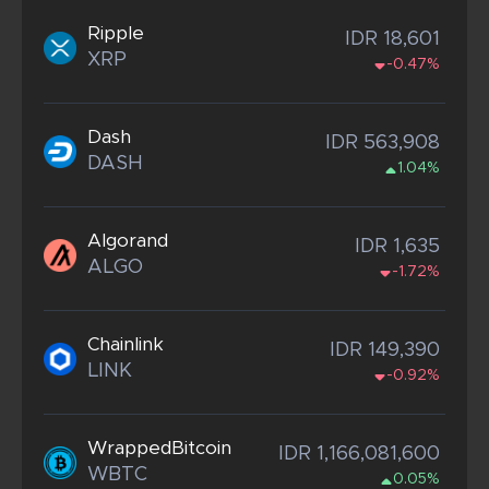
Ripple
IDR 18,601
XRP
-0.47%
Dash
IDR 563,908
DASH
1.04%
Algorand
IDR 1,635
ALGO
-1.72%
Chainlink
IDR 149,390
LINK
-0.92%
WrappedBitcoin
IDR 1,166,081,600
WBTC
0.05%