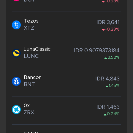
DOT
-0.98%
Tezos
IDR 3,641
XTZ
-0.29%
LunaClassic
IDR 0.9079373184
LUNC
2.52%
Bancor
IDR 4,843
BNT
1.45%
0x
IDR 1,463
ZRX
0.24%