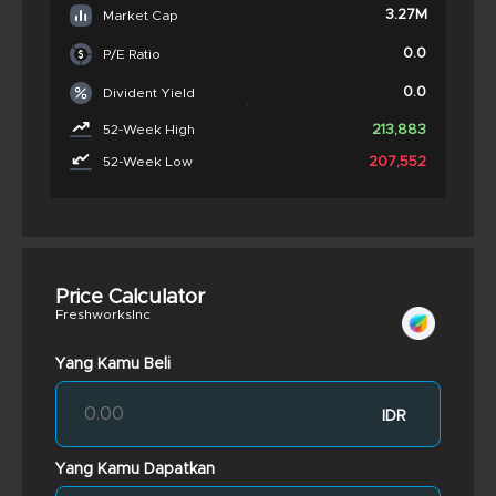
3.27M
Market Cap
0.0
P/E Ratio
0.0
Divident Yield
213,883
52-Week High
207,552
52-Week Low
Price Calculator
FreshworksInc
Yang Kamu Beli
IDR
Yang Kamu Dapatkan