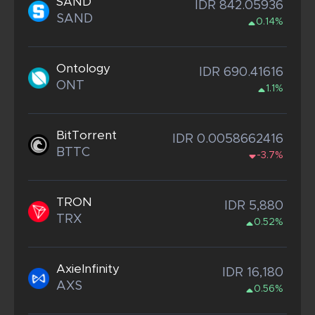
SAND
IDR 842.05936
SAND
0.14%
Ontology
IDR 690.41616
ONT
1.1%
BitTorrent
IDR 0.0058662416
BTTC
-3.7%
TRON
IDR 5,880
TRX
0.52%
AxieInfinity
IDR 16,180
AXS
0.56%