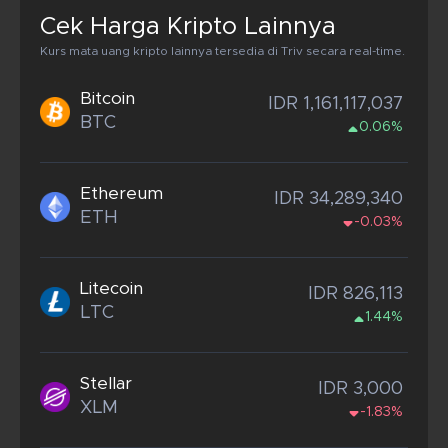
Cek Harga Kripto Lainnya
Kurs mata uang kripto lainnya tersedia di Triv secara real-time.
Bitcoin
IDR 1,161,117,037
BTC
0.06%
Ethereum
IDR 34,289,340
ETH
-0.03%
Litecoin
IDR 826,113
LTC
1.44%
Stellar
IDR 3,000
XLM
-1.83%