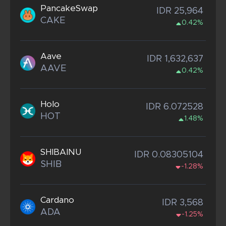
PancakeSwap
IDR 25,964
CAKE
0.42%
Aave
IDR 1,632,637
AAVE
0.42%
Holo
IDR 6.072528
HOT
1.48%
SHIBAINU
IDR 0.08305104
SHIB
-1.28%
Cardano
IDR 3,568
ADA
-1.25%