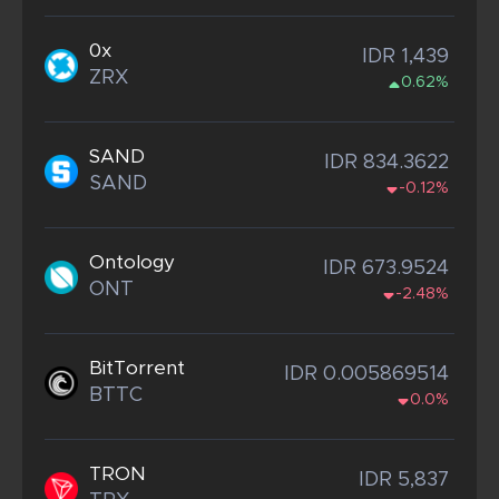
0x
IDR 1,439
ZRX
0.62%
SAND
IDR 834.3622
SAND
-0.12%
Ontology
IDR 673.9524
ONT
-2.48%
BitTorrent
IDR 0.005869514
BTTC
0.0%
TRON
IDR 5,837