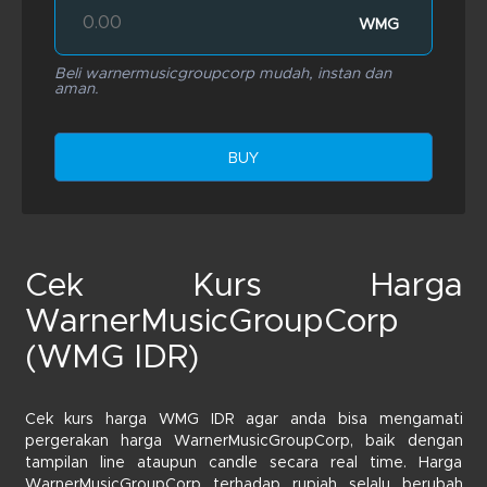
WMG
Beli warnermusicgroupcorp mudah, instan dan
aman.
BUY
Cek Kurs Harga
WarnerMusicGroupCorp
(WMG IDR)
Cek kurs harga WMG IDR agar anda bisa mengamati
pergerakan harga WarnerMusicGroupCorp, baik dengan
tampilan line ataupun candle secara real time. Harga
WarnerMusicGroupCorp terhadap rupiah selalu berubah