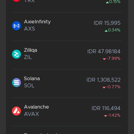
TRX
0.15%
AxieInfinity
IDR 15,995
AXS
0.34%
Zilliqa
IDR 47.98184
ZIL
-7.99%
Solana
IDR 1,308,522
SOL
-0.77%
Avalanche
IDR 116,494
AVAX
-1.42%