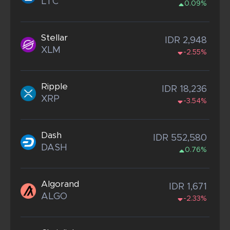
LTC
0.09%
Stellar
IDR 2,948
XLM
-2.55%
Ripple
IDR 18,236
XRP
-3.54%
Dash
IDR 552,580
DASH
0.76%
Algorand
IDR 1,671
ALGO
-2.33%