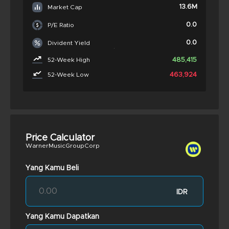
13.6M
Market Cap
0.0
P/E Ratio
0.0
Divident Yield
485,415
52-Week High
463,924
52-Week Low
Price Calculator
WarnerMusicGroupCorp
Yang Kamu Beli
IDR
Yang Kamu Dapatkan