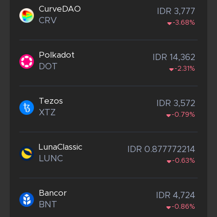
CurveDAO
IDR 3,777
CRV
-3.68%
Polkadot
IDR 14,362
DOT
-2.31%
Tezos
IDR 3,572
XTZ
-0.79%
LunaClassic
IDR 0.877772214
LUNC
-0.63%
Bancor
IDR 4,724
BNT
-0.86%