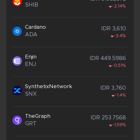
SHIB
-2.14%
Cardano
IDR 3,610
ADA
-3.4%
Enjin
IDR 449.5986
ENJ
-0.51%
SynthetixNetwork
IDR 3,760
SNX
-1.4%
TheGraph
IDR 253.7568
GRT
-1.59%