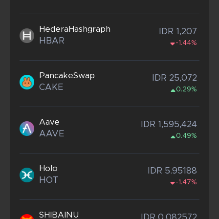
HederaHashgraph
IDR 1,207
HBAR
-1.44%
PancakeSwap
IDR 25,072
CAKE
0.29%
Aave
IDR 1,595,424
AAVE
0.49%
Holo
IDR 5.95188
HOT
-1.47%
SHIBAINU
IDR 0.082572