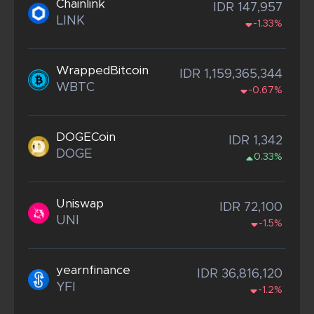
Chainlink
IDR 147,957
LINK
-1.33%
WrappedBitcoin
IDR 1,159,365,344
WBTC
-0.67%
DOGECoin
IDR 1,342
DOGE
0.33%
Uniswap
IDR 72,100
UNI
-1.5%
yearnfinance
IDR 36,816,120
YFI
-1.2%