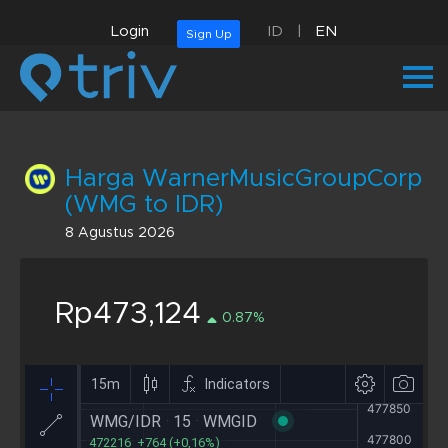
Login
ID
|
EN
Sign Up
Harga WarnerMusicGroupCorp
(WMG to IDR)
8 Agustus 2026
Rp473,124
0.87%