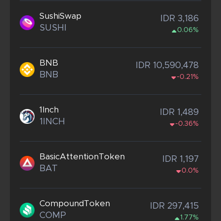
SushiSwap
IDR 3,186
SUSHI
0.06%
BNB
IDR 10,590,478
BNB
-0.21%
1Inch
IDR 1,489
1INCH
-0.36%
BasicAttentionToken
IDR 1,197
BAT
0.0%
CompoundToken
IDR 297,415
COMP
1.77%