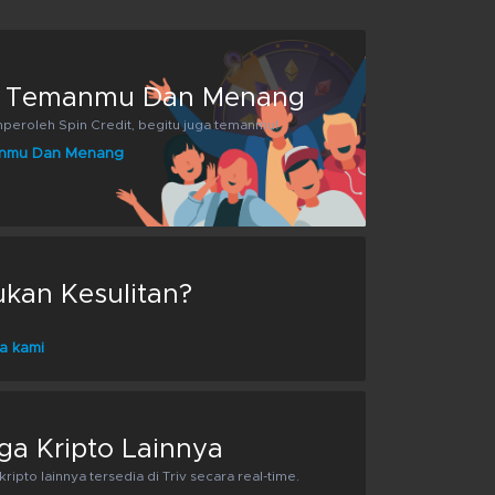
 Temanmu Dan Menang
eroleh Spin Credit, begitu juga temanmu!
nmu Dan Menang
an Kesulitan?
a kami
ga Kripto Lainnya
ripto lainnya tersedia di Triv secara real-time.