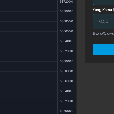
Yang Kamu 
Beli hiltonw