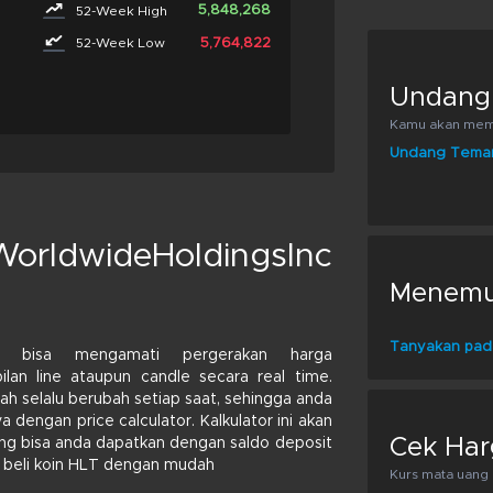
5,848,268
52-Week High
5,764,822
52-Week Low
Undang
Kamu akan memp
Undang Tema
WorldwideHoldingsInc
Menemuk
Tanyakan pad
bisa mengamati pergerakan harga
ilan line ataupun candle secara real time.
ah selalu berubah setiap saat, sehingga anda
 dengan price calculator. Kalkulator ini akan
Cek Har
g bisa anda dapatkan dengan saldo deposit
dan beli koin HLT dengan mudah
Kurs mata uang k