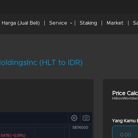
Harga (Jual Beli)
Service
Staking
Market
S
ldingsInc (HLT to IDR)
Price Cal
HiltonWorldwi
Yang Kamu B