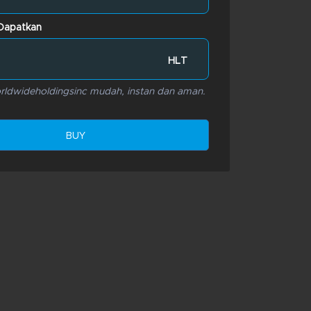
Dapatkan
HLT
orldwideholdingsinc mudah, instan dan aman.
BUY