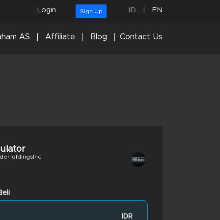
Login
ID
|
EN
Sign Up
aham AS
Affiliate
Blog
Contact Us
culator
deHoldingsInc
eli
IDR