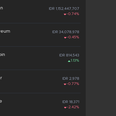
in
IDR 1,152,447,707
-0.74%
reum
IDR 34,078,978
-0.45%
oin
IDR 814,543
1.13%
ar
IDR 2,978
-0.77%
e
IDR 18,371
-2.42%