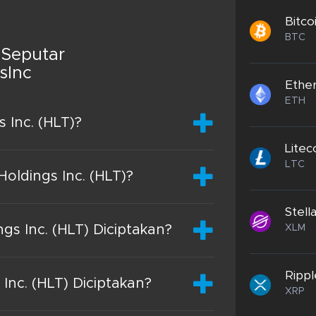
Bitco
BTC
 Seputar
sInc
Ethe
ETH
 Inc. (HLT)?
Litec
LTC
oldings Inc. (HLT)?
Stell
XLM
s Inc. (HLT) Diciptakan?
Rippl
Inc. (HLT) Diciptakan?
XRP