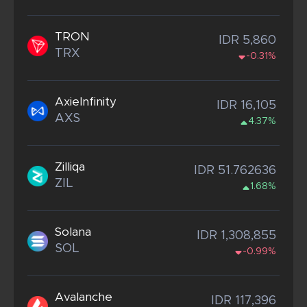
TRON
IDR 5,860
TRX
-0.31%
AxieInfinity
IDR 16,105
AXS
4.37%
Zilliqa
IDR 51.762636
ZIL
1.68%
Solana
IDR 1,308,855
SOL
-0.99%
Avalanche
IDR 117,396