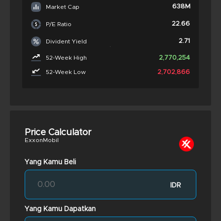
638M
Market Cap
22.66
P/E Ratio
2.71
Divident Yield
2,770,254
52-Week High
2,702,866
52-Week Low
Price Calculator
ExxonMobil
Yang Kamu Beli
IDR
Yang Kamu Dapatkan