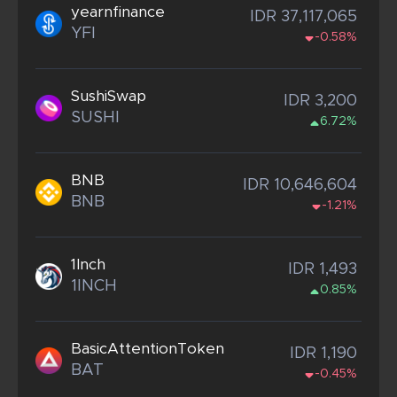
yearnfinance
IDR 37,117,065
YFI
-0.58%
SushiSwap
IDR 3,200
SUSHI
6.72%
BNB
IDR 10,646,604
BNB
-1.21%
1Inch
IDR 1,493
1INCH
0.85%
BasicAttentionToken
IDR 1,190
BAT
-0.45%