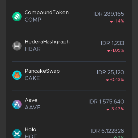
CompoundToken
IDR 289,165
COMP
-1.4%
HederaHashgraph
IDR 1,233
HBAR
-1.05%
PancakeSwap
IDR 25,120
CAKE
-0.43%
Aave
IDR 1,575,640
AAVE
-3.47%
Holo
IDR 6.122826
HOT