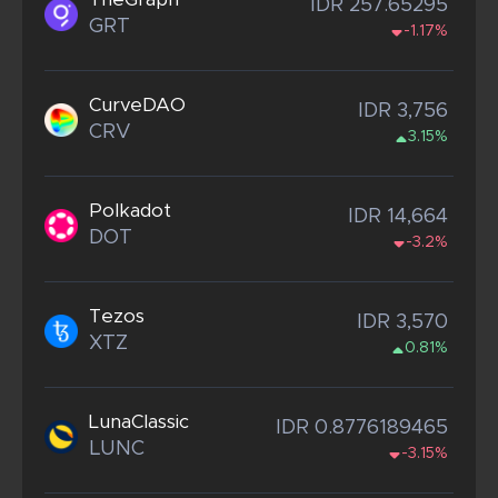
IDR 257.65295
GRT
-1.17%
CurveDAO
IDR 3,756
CRV
3.15%
Polkadot
IDR 14,664
DOT
-3.2%
Tezos
IDR 3,570
XTZ
0.81%
LunaClassic
IDR 0.8776189465
LUNC
-3.15%