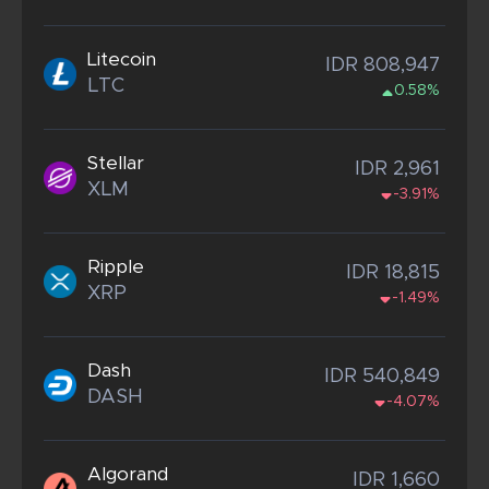
Litecoin
IDR 808,947
LTC
0.58%
Stellar
IDR 2,961
XLM
-3.91%
Ripple
IDR 18,815
XRP
-1.49%
Dash
IDR 540,849
DASH
-4.07%
Algorand
IDR 1,660