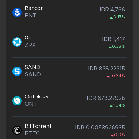
Bancor
IDR 4,766
BNT
0.15%
0x
IDR 1,417
ZRX
0.38%
SAND
IDR 838.22315
SAND
-0.34%
Ontology
IDR 678.27928
ONT
1.04%
BitTorrent
IDR 0.0058926935
BTTC
0.0%