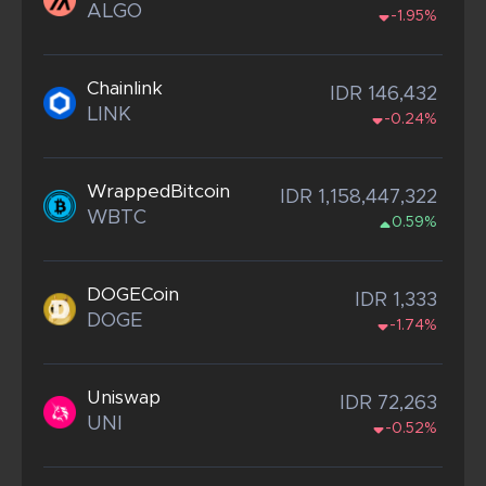
ALGO
-1.95%
Chainlink
IDR 146,432
LINK
-0.24%
WrappedBitcoin
IDR 1,158,447,322
WBTC
0.59%
DOGECoin
IDR 1,333
DOGE
-1.74%
Uniswap
IDR 72,263
UNI
-0.52%