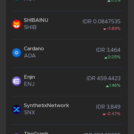
0.3%
SHIBAINU
IDR 0.0847535
SHIB
-3.89%
Cardano
IDR 3,464
ADA
0.05%
Enjin
IDR 459.4423
ENJ
1.46%
SynthetixNetwork
IDR 3,849
SNX
-0.47%
TheGraph