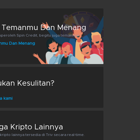
 Temanmu Dan Menang
eroleh Spin Credit, begitu juga temanmu!
nmu Dan Menang
an Kesulitan?
a kami
ga Kripto Lainnya
ripto lainnya tersedia di Triv secara real-time.