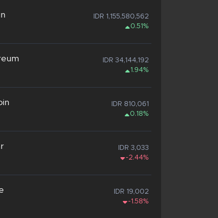
in
IDR 1,155,580,562
0.51%
reum
IDR 34,144,192
1.94%
oin
IDR 810,061
0.18%
ar
IDR 3,033
-2.44%
e
IDR 19,002
-1.58%