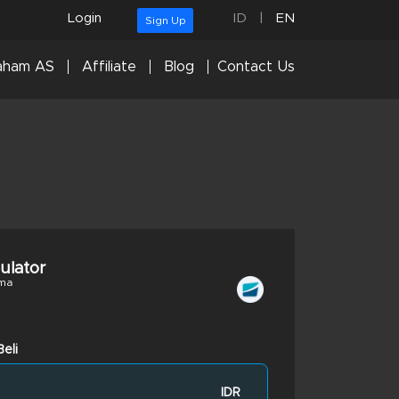
Login
ID
|
EN
Sign Up
aham AS
Affiliate
Blog
Contact Us
culator
ma
eli
IDR