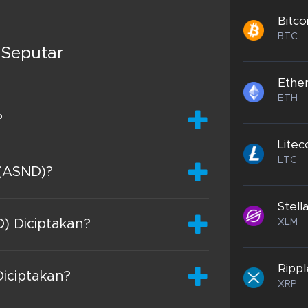
Bitco
BTC
 Seputar
Ethe
ETH
?
Litec
LTC
 (ASND)?
Stell
XLM
 Diciptakan?
Rippl
iciptakan?
XRP