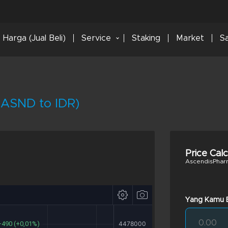
Harga (Jual Beli)
Service
Staking
Market
S
ASND to IDR)
Price Cal
AscendisPhar
Yang Kamu B