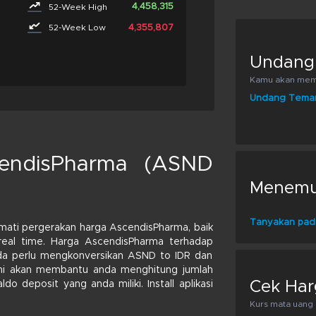
4,458,315
52-Week High
4,355,807
52-Week Low
Undang
Kamu akan memp
Undang Tema
endisPharma (ASND
Menemuk
Tanyakan pad
mati pergerakan harga AscendisPharma, baik
real time. Harga AscendisPharma terhadap
anda perlu mengkonversikan ASND to IDR dan
r ini akan membantu anda menghitung jumlah
Cek Har
 deposit yang anda miliki. Install aplikasi
Kurs mata uang k