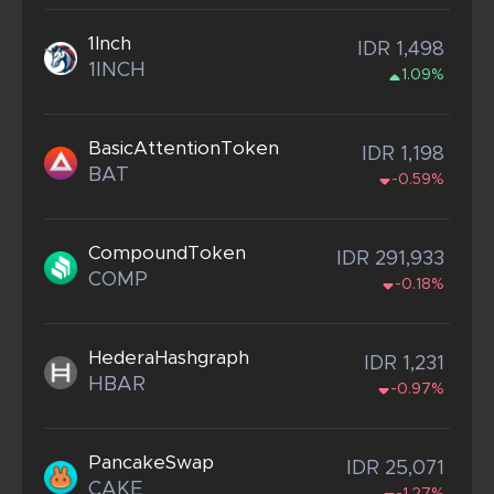
1Inch
IDR 1,498
1INCH
1.09%
BasicAttentionToken
IDR 1,198
BAT
-0.59%
CompoundToken
IDR 291,933
COMP
-0.18%
HederaHashgraph
IDR 1,231
HBAR
-0.97%
PancakeSwap
IDR 25,071
CAKE