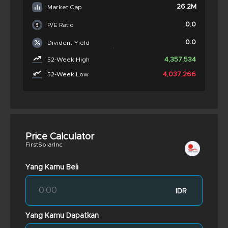
26.2M
Market Cap
0.0
P/E Ratio
0.0
Divident Yield
4,357,534
52-Week High
4,037,266
52-Week Low
Price Calculator
FirstSolarInc
Yang Kamu Beli
IDR
Yang Kamu Dapatkan