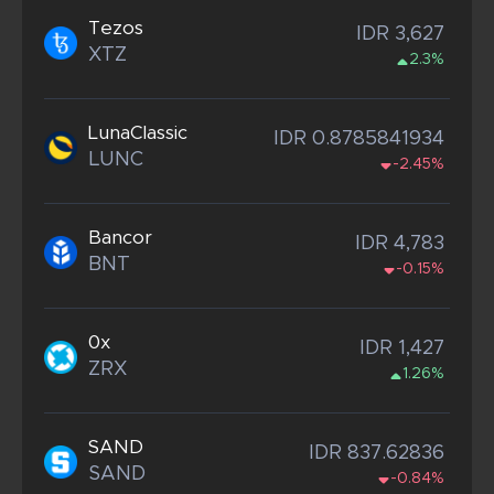
Tezos
IDR 3,627
XTZ
2.3%
LunaClassic
IDR 0.8785841934
LUNC
-2.45%
Bancor
IDR 4,783
BNT
-0.15%
0x
IDR 1,427
ZRX
1.26%
SAND
IDR 837.62836
SAND
-0.84%