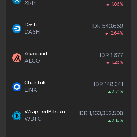
XRP
-1.86%
Dash
IDR 543,669
DASH
-2.64%
Algorand
IDR 1,677
ALGO
-1.26%
Chainlink
IDR 148,341
LINK
0.71%
WrappedBitcoin
IDR 1,163,352,508
WBTC
0.18%