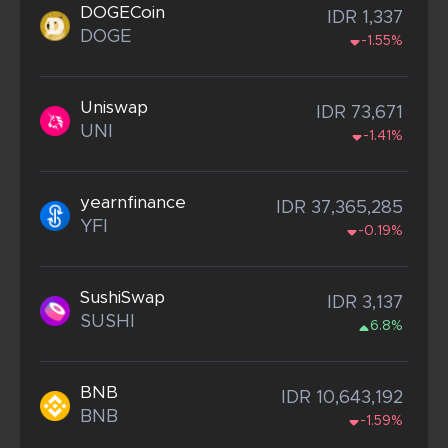
DOGECoin
IDR 1,337
DOGE
-1.55%
Uniswap
IDR 73,671
UNI
-1.41%
yearnfinance
IDR 37,365,285
YFI
-0.19%
SushiSwap
IDR 3,137
SUSHI
6.8%
BNB
IDR 10,643,192
BNB
-1.59%