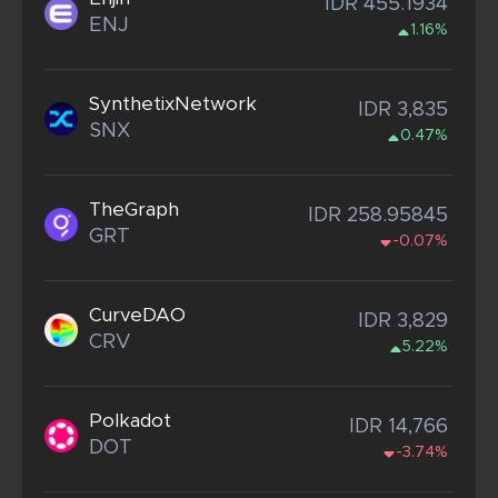
IDR 455.1934
ENJ
1.16%
SynthetixNetwork
IDR 3,835
SNX
0.47%
TheGraph
IDR 258.95845
GRT
-0.07%
CurveDAO
IDR 3,829
CRV
5.22%
Polkadot
IDR 14,766
DOT
-3.74%