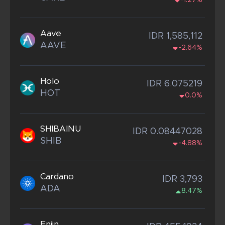
-1.27%
Aave
IDR 1,585,112
AAVE
-2.64%
Holo
IDR 6.075219
HOT
0.0%
SHIBAINU
IDR 0.08447028
SHIB
-4.88%
Cardano
IDR 3,793
ADA
8.47%
Enjin