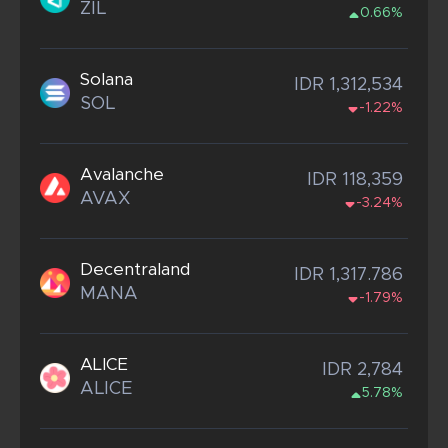
ZIL
0.66%
Solana
IDR 1,312,534
SOL
-1.22%
Avalanche
IDR 118,359
AVAX
-3.24%
Decentraland
IDR 1,317.786
MANA
-1.79%
ALICE
IDR 2,784
ALICE
5.78%