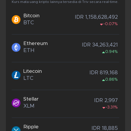
Kurs mata uang kripto lainnya tersedia di Triv secara real-time.
Bitcoin
IDR 1,158,628,492
BTC
-0.07%
Ethereum
IDR 34,263,421
ETH
0.94%
Litecoin
IDR 819,168
LTC
0.86%
Stellar
IDR 2,997
XLM
-3.31%
Ripple
IDR 18,885