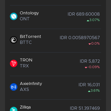
Ontology
IDR 689.60008
ONT
3.07%
BitTorrent
IDR 0.0058970567
BTTC
0.0%
TRON
IDR 5,872
TRX
-0.09%
AxieInfinity
IDR 16,031
AXS
3.61%
Zilliqa
IDR 51.397469