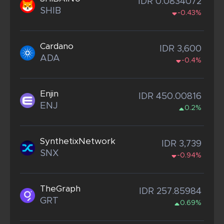
IDR 0.0834072
SHIB
-0.43%
Cardano
IDR 3,600
ADA
-0.4%
Enjin
IDR 450.00816
ENJ
0.2%
SynthetixNetwork
IDR 3,739
SNX
-0.94%
TheGraph
IDR 257.85984
GRT
0.69%