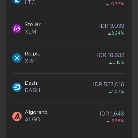
LTC
-0.37%
Stellar
IDR 3,033
XLM
2.24%
Ripple
IDR 18,632
XRP
0.15%
Dash
IDR 557,016
DASH
1.07%
Algorand
IDR 1,648
ALGO
-2.56%