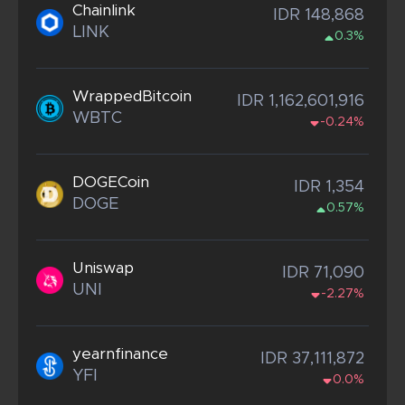
Chainlink
IDR 148,868
LINK
0.3%
WrappedBitcoin
IDR 1,162,601,916
WBTC
-0.24%
DOGECoin
IDR 1,354
DOGE
0.57%
Uniswap
IDR 71,090
UNI
-2.27%
yearnfinance
IDR 37,111,872
YFI
0.0%