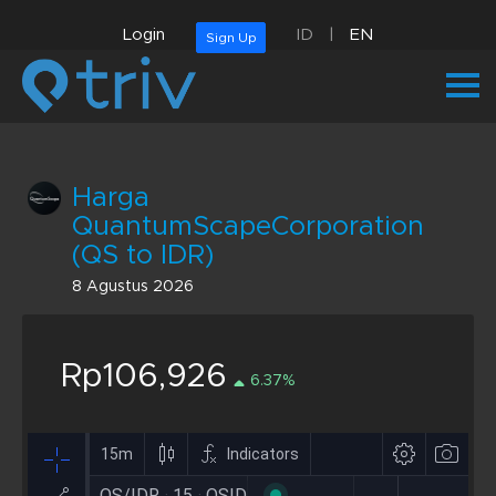
Login
ID
|
EN
Sign Up
Harga
QuantumScapeCorporation
(QS to IDR)
8 Agustus 2026
Rp106,926
6.37%