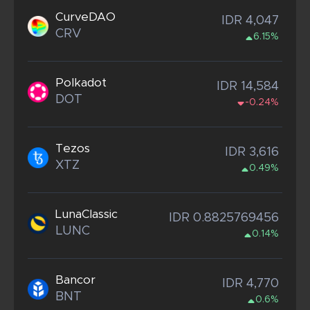
CurveDAO
IDR 4,047
CRV
6.15%
Polkadot
IDR 14,584
DOT
-0.24%
Tezos
IDR 3,616
XTZ
0.49%
LunaClassic
IDR 0.8825769456
LUNC
0.14%
Bancor
IDR 4,770
BNT
0.6%