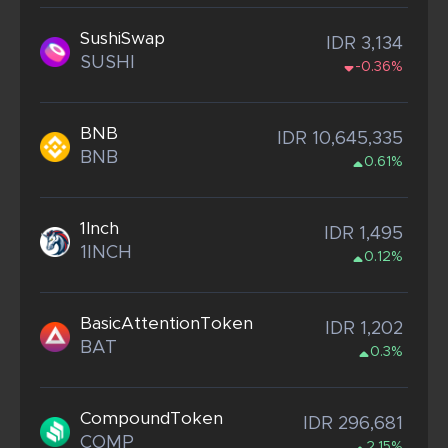
SushiSwap
IDR 3,134
SUSHI
-0.36%
BNB
IDR 10,645,335
BNB
0.61%
1Inch
IDR 1,495
1INCH
0.12%
BasicAttentionToken
IDR 1,202
BAT
0.3%
CompoundToken
IDR 296,681
COMP
2.15%