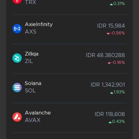
TRX
0.31%
AxieInfinity
IDR 15,984
AXS
-0.56%
Zilliqa
IDR 48.380288
ZIL
-0.16%
Solana
IDR 1,342,901
SOL
1.93%
Avalanche
IDR 118,608
AVAX
0.43%