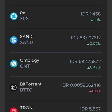
0x
IDR 1,458
ZRX
1.11%
SAND
IDR 837.07312
SAND
0.02%
Ontology
IDR 682.75872
ONT
0.47%
BitTorrent
IDR 0.0058662416
BTTC
0.0%
TRON
IDR 5,857