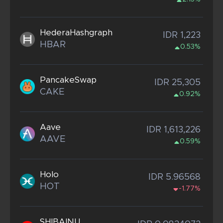
HederaHashgraph
IDR 1,223
HBAR
0.53%
PancakeSwap
IDR 25,305
CAKE
0.92%
Aave
IDR 1,613,226
AAVE
0.59%
Holo
IDR 5.96568
HOT
-1.77%
SHIBAINU