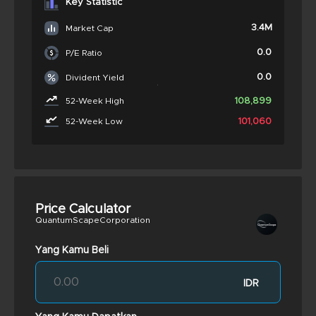
Key Statistic
3.4M
Market Cap
0.0
P/E Ratio
0.0
Divident Yield
108,899
52-Week High
101,060
52-Week Low
Price Calculator
QuantumScapeCorporation
Yang Kamu Beli
IDR