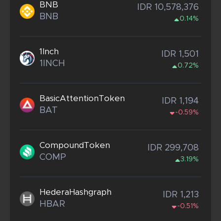
BNB
IDR 10,578,376
BNB
0.14%
1Inch
IDR 1,501
1INCH
0.72%
BasicAttentionToken
IDR 1,194
BAT
-0.59%
CompoundToken
IDR 299,708
COMP
3.19%
HederaHashgraph
IDR 1,213
HBAR
-0.51%