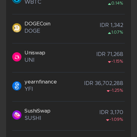
WBTC
0.14%
DOGECoin
IDR 1,342
DOGE
1.07%
Uniswap
IDR 71,268
UNI
-1.15%
yearnfinance
IDR 36,702,288
YFI
-1.25%
SushiSwap
IDR 3,170
SUSHI
-1.09%