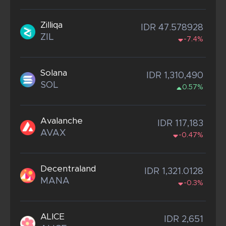
Zilliqa
IDR 47.578928
ZIL
-7.4%
Solana
IDR 1,310,490
SOL
0.57%
Avalanche
IDR 117,183
AVAX
-0.47%
Decentraland
IDR 1,321.0128
MANA
-0.3%
ALICE
IDR 2,651