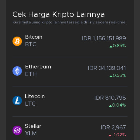
Cek Harga Kripto Lainnya
Kurs mata uang kripto lainnya tersedia di Triv secara real-time.
Bitcoin
IDR 1,156,151,989
BTC
0.85%
Ethereum
IDR 34,139,041
ETH
0.56%
Litecoin
IDR 810,798
LTC
0.04%
Stellar
IDR 2,967
XLM
-1.02%