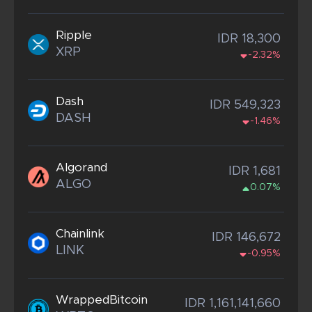
Ripple
IDR 18,300
XRP
-2.32%
Dash
IDR 549,323
DASH
-1.46%
Algorand
IDR 1,681
ALGO
0.07%
Chainlink
IDR 146,672
LINK
-0.95%
WrappedBitcoin
IDR 1,161,141,660