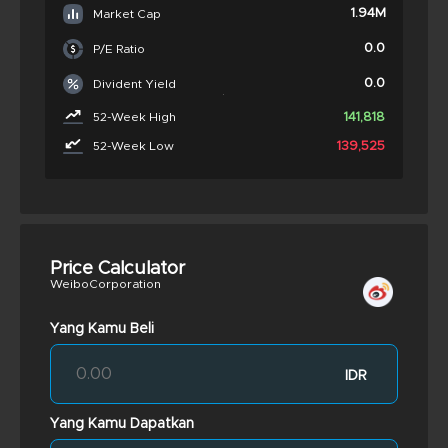
1.94M
Market Cap
0.0
P/E Ratio
0.0
Divident Yield
141,818
52-Week High
139,525
52-Week Low
Price Calculator
WeiboCorporation
Yang Kamu Beli
IDR
Yang Kamu Dapatkan