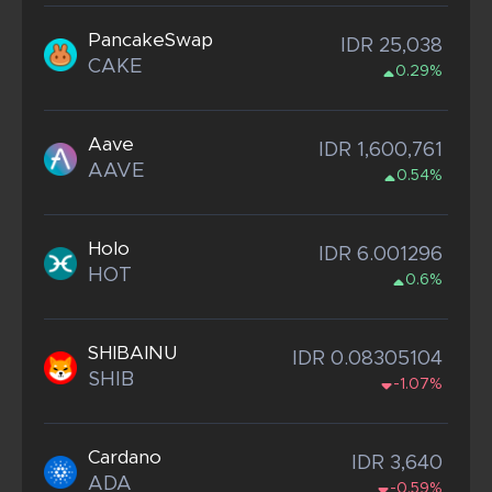
PancakeSwap
IDR 25,038
CAKE
0.29%
Aave
IDR 1,600,761
AAVE
0.54%
Holo
IDR 6.001296
HOT
0.6%
SHIBAINU
IDR 0.08305104
SHIB
-1.07%
Cardano
IDR 3,640
ADA
-0.59%