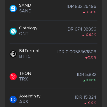
SAND
IDR 832.26496
SAND
-0.41%
Ontology
IDR 674.38896
ONT
-0.92%
BitTorrent
IDR 0.0056863808
BTTC
0.0%
TRON
IDR 5,832
TRX
0.06%
AxieInfinity
IDR 15,824
AXS
-0.9%