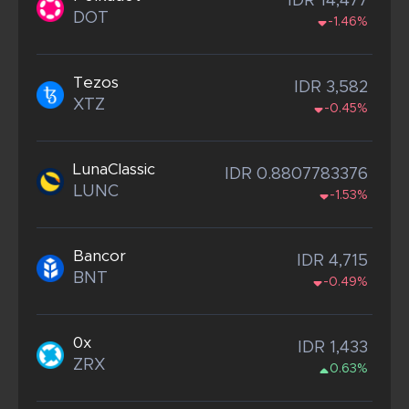
IDR 14,477
DOT
-1.46%
Tezos
IDR 3,582
XTZ
-0.45%
LunaClassic
IDR 0.8807783376
LUNC
-1.53%
Bancor
IDR 4,715
BNT
-0.49%
0x
IDR 1,433
ZRX
0.63%