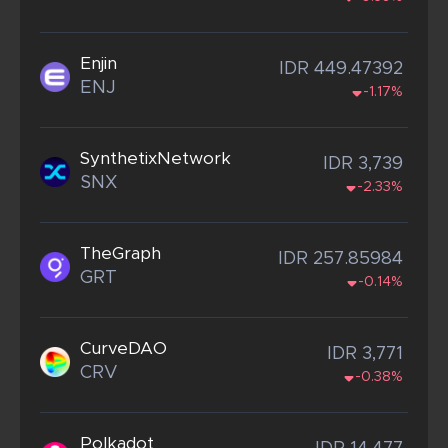
Enjin
IDR 449.47392
ENJ
-1.17%
SynthetixNetwork
IDR 3,739
SNX
-2.33%
TheGraph
IDR 257.85984
GRT
-0.14%
CurveDAO
IDR 3,771
CRV
-0.38%
Polkadot