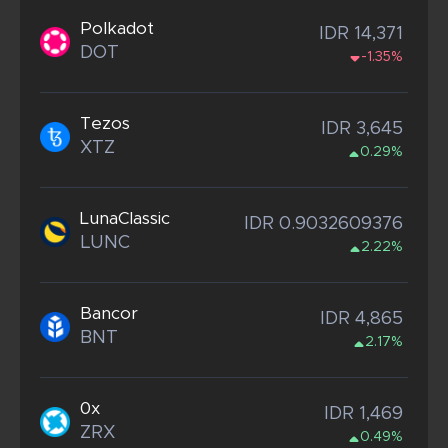
Polkadot
IDR 14,371
DOT
-1.35%
Tezos
IDR 3,645
XTZ
0.29%
LunaClassic
IDR 0.9032609376
LUNC
2.22%
Bancor
IDR 4,865
BNT
2.17%
0x
IDR 1,469
ZRX
0.49%