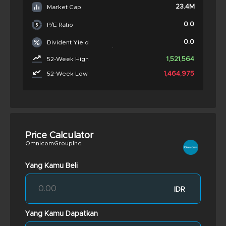
23.4M
Market Cap
0.0
P/E Ratio
0.0
Divident Yield
1,521,564
52-Week High
1,464,975
52-Week Low
Price Calculator
OmnicomGroupInc
Yang Kamu Beli
IDR
Yang Kamu Dapatkan