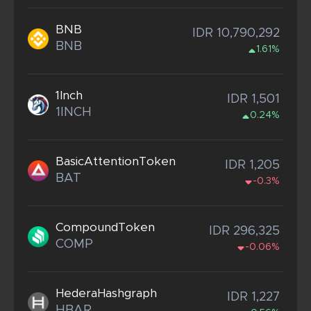
BNB
IDR 10,790,292
BNB
1.61%
1Inch
IDR 1,501
1INCH
0.24%
BasicAttentionToken
IDR 1,205
BAT
-0.3%
CompoundToken
IDR 296,325
COMP
-0.06%
HederaHashgraph
IDR 1,227
HBAR