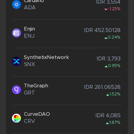
Cardano
IDR 3,554
ADA
-1.25%
Enjin
IDR 452.50128
ENJ
0.24%
SynthetixNetwork
IDR 3,793
SNX
0.95%
TheGraph
IDR 261.06528
GRT
1.52%
CurveDAO
IDR 4,085
CRV
1.87%