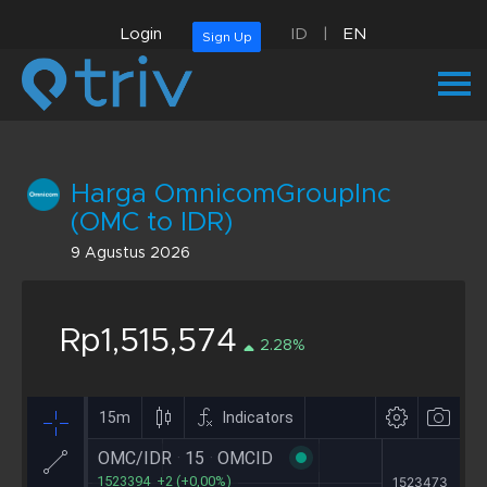
Login
ID
|
EN
Sign Up
Harga OmnicomGroupInc
(OMC to IDR)
9 Agustus 2026
Rp1,515,574
2.28%