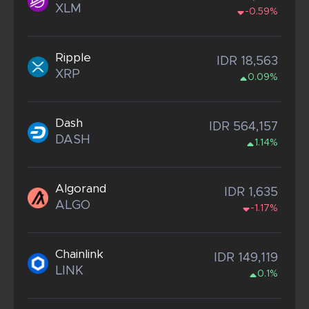
XLM
-0.59%
Ripple
IDR 18,563
XRP
0.09%
Dash
IDR 564,157
DASH
1.14%
Algorand
IDR 1,635
ALGO
-1.17%
Chainlink
IDR 149,119
LINK
0.1%