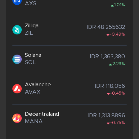
AXS
1.01%
Zilliqa
IDR 48.255632
ZIL
-0.49%
Solana
IDR 1,363,380
SOL
2.23%
Avalanche
IDR 118,056
AVAX
-0.45%
Decentraland
IDR 1,313.8896
MANA
-0.75%