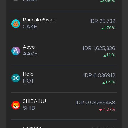
0.56%
PancakeSwap
IDR 25,732
CAKE
1.76%
Aave
IDR 1,625,336
AAVE
1.11%
Holo
IDR 6.036912
HOT
1.19%
SHIBAINU
IDR 0.08269488
SHIB
-1.07%