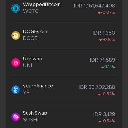
WrappedBitcoin
IDR 1,161,647,408
WBTC
-0.07%
DOGECoin
IDR 1,350
DOGE
-0.16%
Uniswap
IDR 71,589
UNI
0.15%
yearnfinance
IDR 36,702,288
YFI
-0.82%
SushiSwap
IDR 3,129
SUSHI
-0.54%