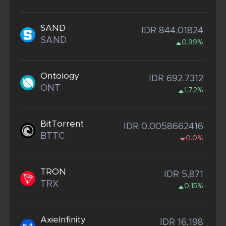
SAND
IDR 844.01824
SAND
0.99%
Ontology
IDR 692.7312
ONT
1.72%
BitTorrent
IDR 0.0058662416
BTTC
0.0%
TRON
IDR 5,871
TRX
0.15%
AxieInfinity
IDR 16,198