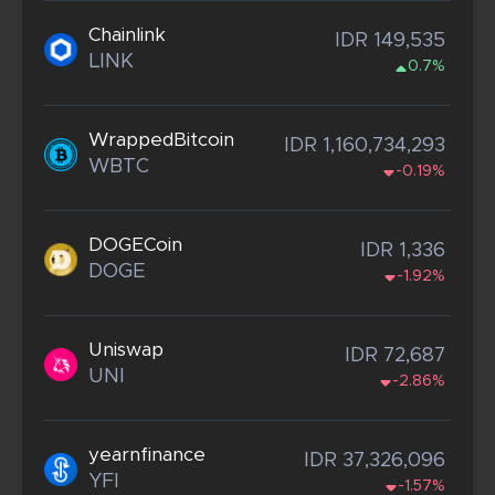
Chainlink
IDR 149,535
LINK
0.7%
WrappedBitcoin
IDR 1,160,734,293
WBTC
-0.19%
DOGECoin
IDR 1,336
DOGE
-1.92%
Uniswap
IDR 72,687
UNI
-2.86%
yearnfinance
IDR 37,326,096
YFI
-1.57%