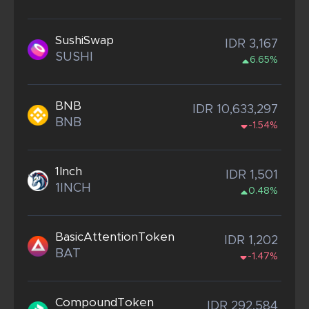
SushiSwap
IDR 3,167
SUSHI
6.65%
BNB
IDR 10,633,297
BNB
-1.54%
1Inch
IDR 1,501
1INCH
0.48%
BasicAttentionToken
IDR 1,202
BAT
-1.47%
CompoundToken
IDR 292,584