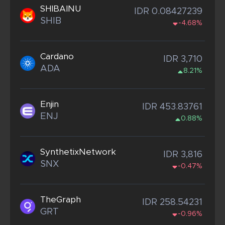
SHIBAINU
IDR 0.08427239
SHIB
-4.68%
Cardano
IDR 3,710
ADA
8.21%
Enjin
IDR 453.83761
ENJ
0.88%
SynthetixNetwork
IDR 3,816
SNX
-0.47%
TheGraph
IDR 258.54231
GRT
-0.96%