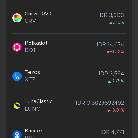
CurveDAO
IDR 3,900
CRV
5.18%
Polkadot
IDR 14,674
DOT
-3.52%
Tezos
IDR 3,594
XTZ
0.75%
LunaClassic
IDR 0.8823692492
LUNC
-3.01%
Bancor
IDR 4,771