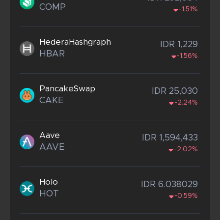
COMP
-1.51%
HederaHashgraph
IDR 1,229
HBAR
-1.56%
PancakeSwap
IDR 25,030
CAKE
-2.24%
Aave
IDR 1,594,433
AAVE
-2.02%
Holo
IDR 6.038029
HOT
-0.59%