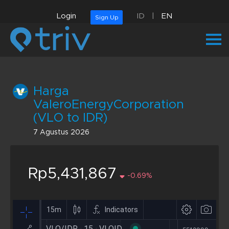
Login
ID
|
EN
Sign Up
Harga
ValeroEnergyCorporation
(VLO to IDR)
7 Agustus 2026
Rp5,431,867
-0.69%