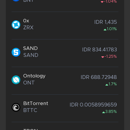
BNT
-1.04%
0x
IDR 1,435
ZRX
1.01%
SAND
IDR 834.41783
SAND
-1.25%
Ontology
IDR 688.72948
ONT
1.7%
BitTorrent
IDR 0.0058959659
BTTC
3.85%