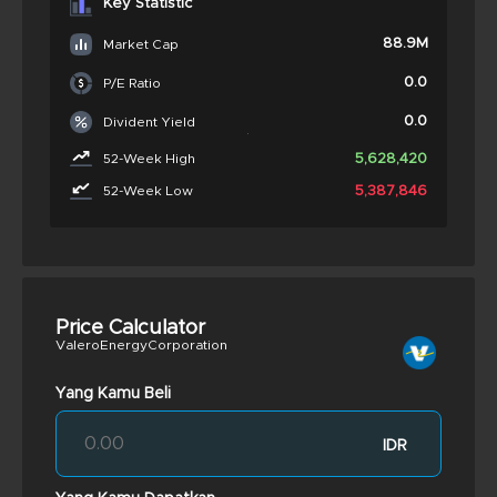
Key Statistic
88.9M
Market Cap
0.0
P/E Ratio
0.0
Divident Yield
5,628,420
52-Week High
5,387,846
52-Week Low
Price Calculator
ValeroEnergyCorporation
Yang Kamu Beli
IDR