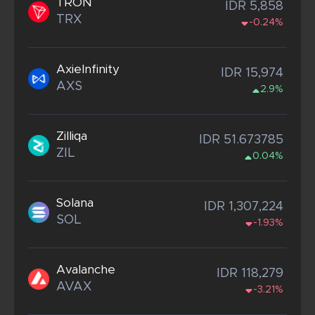
TRON
IDR 5,858
TRX
-0.24%
AxieInfinity
IDR 15,974
AXS
2.9%
Zilliqa
IDR 51.673785
ZIL
0.04%
Solana
IDR 1,307,224
SOL
-1.93%
Avalanche
IDR 118,279
AVAX
-3.21%